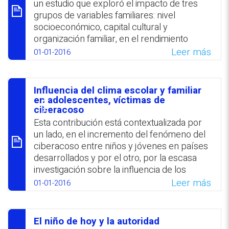
desarrollo de la dimensión intelectual. Se
un estudio que exploró el impacto de tres
destaca la falta de una metodología
grupos de variables familiares: nivel
enfocada en promover prácticas
socioeconómico, capital cultural y
innovadoras en el contexto del sistema
organización familiar, en el rendimiento
educativo costarricense.
académico. Se identificaron dos perfiles
Leer más
01-01-2016
bien definidos de estudiantes mexicanos del
WhatsApp
Facebook
Twitter
Email
nivel secundario de alto y bajo rendimiento
académico. El capital cultural se destaca
Influencia del clima escolar y familiar
como el factor más significativo mientras
סיכום
en adolescentes, víctimas de
que se observó que la estructura familiar no
ciberacoso
tiene incidencia.
Esta contribución está contextualizada por
un lado, en el incremento del fenómeno del
WhatsApp
Facebook
Twitter
Email
ciberacoso entre niños y jóvenes en países
desarrollados y por el otro, por la escasa
investigación sobre la influencia de los
entornos familiar y escolar en la generación
Leer más
01-01-2016
de este problema. Por otra parte, se señala
que numerosos estudios comprobaron que
estas variables ejercen un gran impacto en
El niño de hoy y la autoridad
lo que atañe al acoso escolar tradicional.