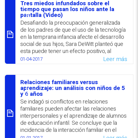
deseos, haciendo también referencia a la
Tres miedos infundados sobre el
forma básica de ‎conexión entre las
סיכום
tiempo que pasan los niños ante la
personas. Bajo este prisma, a través de la
pantalla (Video)
educación de los ‎sentidos, se puede ayudar
Desafiando la preocupación generalizada
a los hijos a familiarizarse con sus propias
de los padres de que el uso de la ‎tecnología
‎sensaciones desde la niñez para que
en la temprana infancia afecte el desarrollo
aprendan a tenerlas en cuenta en futuras
social de sus hijos, Sara ‎DeWitt planteó que
‎relaciones.‎
esta puede tener un efecto positivo, al
promover el diálogo ‎entre padres e hijos. La
Leer más
01-04-2017
WhatsApp
Facebook
Twitter
Email
experta en programación televisiva infantil
sostiene que ‎los temores paternos dificultan
la percepción de los beneficios del uso de
Relaciones familiares versus
la ‎tecnología en la etapa preescolar. Si bien
סיכום
aprendizaje: un análisis con niños de 5
admite que tienen su razón de ser,
y 6 años
‎recomienda no dejarse llevar por los
Se indagó si conflictos en relaciones
miedos, enseñarles a los niños a usar las
familiares pueden afectar las relaciones
‎nuevas tecnologías y disfrutar de sus
interpersonales y el aprendizaje de alumnos
ventajas.
de educación infantil. Se concluye que la
incidencia de la interacción familiar en el
WhatsApp
Facebook
Twitter
Email
aprendizaje y el desempeño en la escuela