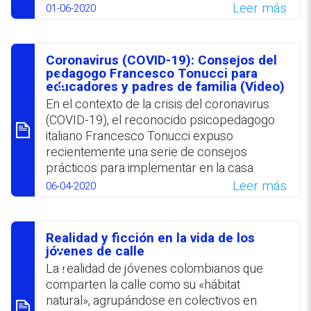
en la infancia o adolescencia puede llegar a
lazos afectivos entre los diferentes
Leer más
01-06-2020
desarrollar se mencionaron: depresiones;
colectivos.
dificultad para entablar relaciones; fobias;
WhatsApp
Facebook
Twitter
Email
adicciones; baja autoestima y
Coronavirus (COVID-19): Consejos del
comportamiento violento. Se destacó la
סיכום
pedagogo Francesco Tonucci para
importancia de atender estas problemáticas
educadores y padres de familia (Video)
de inmediato. Se subrayó que la atención del
En el contexto de la crisis del coronavirus
acoso escolar en la escuela demanda
(COVID-19), el reconocido psicopedagogo
docentes concienciados respecto a los
italiano Francesco Tonucci expuso
principios que quieren impartir. Finalmente,
recientemente una serie de consejos
se aludió al papel fundamental que cumple
prácticos para implementar en la casa
la educación emocional y en valores, en la
durante el confinamiento preventivo
Leer más
06-04-2020
lucha por desarraigar situaciones de acoso
obligatorio, destinados a educadores y
escolar.
padres. Su primera recomendación
«escuchar a los niños», refleja su visión de la
Realidad y ficción en la vida de los
WhatsApp
Facebook
Twitter
Email
educación, abierta, creativa y rica en
סיכום
jóvenes de calle
estímulos y en diversidad. En las propuestas
La realidad de jóvenes colombianos que
que delinea el crítico experto subyace la
comparten la calle como su «hábitat
idea de valerse de los recursos que hay en
natural», agrupándose en colectivos en