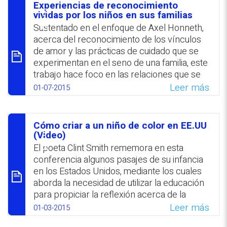
los valores de autoconcepto físico de los
Experiencias de reconocimiento
varones fueron más elevados que los de las
סיכום
vividas por los niños en sus familias
mujeres.
Sustentado en el enfoque de Axel Honneth,
acerca del reconocimiento de los vínculos
WhatsApp
Facebook
Twitter
Email
de amor y las prácticas de cuidado que se
experimentan en el seno de una familia, este
trabajo hace foco en las relaciones que se
desarrollan entre los niños y las personas
Leer más
01-07-2015
que tienen a su cargo su atención. A partir
de estos vínculos los niños comienzan a
desarrollarse como sujetos políticos y en el
Cómo criar a un niño de color en EE.UU
marco de este proceso los pequeños
סיכום
(Video)
desarrollan su propia identidad. Estas
El poeta Clint Smith rememora en esta
experiencias representan una práctica
conferencia algunos pasajes de su infancia
fundamental para el reconocimiento moral y
en los Estados Unidos, mediante los cuales
social.
aborda la necesidad de utilizar la educación
para propiciar la reflexión acerca de la
WhatsApp
Facebook
Twitter
Email
dignidad humana. Smith revisa algunas de
Leer más
01-03-2015
las recomendaciones paternales que