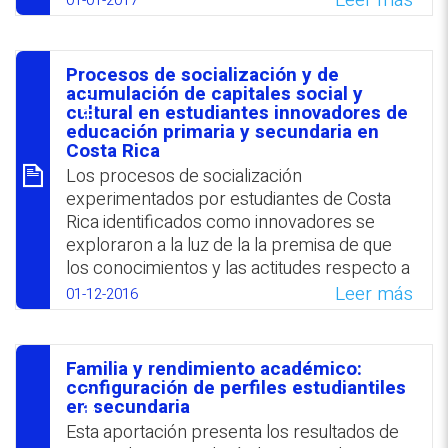
Leer más
01-01-2017
de alumnos de educación infantil precede la
influencia de la relación docente-discente,
por lo que, consecuentemente, puede
Procesos de socialización y de
comprometer el aprendizaje así como las
סיכום
acumulación de capitales social y
relaciones interpersonales de los niños. En
cultural en estudiantes innovadores de
educación primaria y secundaria en
el ámbito educativo se debe tener presente
Costa Rica
la estrecha relación entre las dimensiones
Los procesos de socialización
afectiva y cognitiva y propiciar su desarrollo
experimentados por estudiantes de Costa
en armonía.
Rica identificados como innovadores se
WhatsApp
Facebook
Twitter
Email
exploraron a la luz de la la premisa de que
los conocimientos y las actitudes respecto a
la innovación se desprenden de los
Leer más
01-12-2016
capitales sociales y culturales que los
discentes atesoraron a lo largo de sus
itinerarios personales. Los hallazgos
Familia y rendimiento académico:
reflejaron que los estudiantes identificados
סיכום
configuración de perfiles estudiantiles
como innovadores provenían de familias
en secundaria
que se caracterizaron por incentivar el
Esta aportación presenta los resultados de