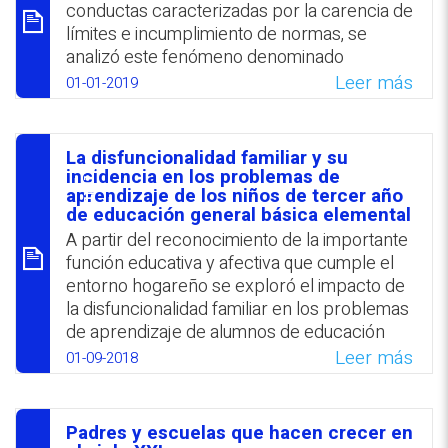
positiva y se destaca el rol fundamental que
conductas caracterizadas por la carencia de
cumple la formación docente para motivar
límites e incumplimiento de normas, se
al profesorado a desarrollar prácticas
analizó este fenómeno denominado
inclusivas.
formalmente Trastorno de Oposición
Leer más
01-01-2019
Desafiante y conocido también como
WhatsApp
Facebook
Twitter
Email
síndrome del Emperador. Las conductas
típicas se relacionaron con la cantidad y
La disfuncionalidad familiar y su
calidad del tiempo que comparten padres e
סיכום
incidencia en los problemas de
hijos. Los estilos educativos de los padres
aprendizaje de los niños de tercer año
de educación general básica elemental
se diseñan en función del grado de control;
A partir del reconocimiento de la importante
comunicación; expectativas, exigencias y
función educativa y afectiva que cumple el
afecto. Se presentó una guía para la
entorno hogareño se exploró el impacto de
identificación temprana y programas para
la disfuncionalidad familiar en los problemas
su tratamiento. Se destacó la importancia de
de aprendizaje de alumnos de educación
la colaboración escuela-hogar.
básica. Se halló un porcentaje significativo
Leer más
01-09-2018
WhatsApp
Facebook
Twitter
Email
de disfuncionalidad y falta de cohesión y
flexibilidad en el entorno familiar de
estudiantes provenientes de familias
Padres y escuelas que hacen crecer en
monoparentales o sin estructura; con