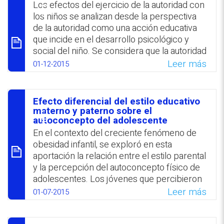
סיכום
Los efectos del ejercicio de la autoridad con
los niños se analizan desde la perspectiva
WhatsApp
Facebook
Twitter
Email
de la autoridad como una acción educativa
que incide en el desarrollo psicológico y
social del niño. Se considera que la autoridad
parental favorece el desarrollo de un
Leer más
01-12-2015
ambiente familiar armónico y comunicativo, y
que los niños saben reconocer las ventajas
que implican los límites justos. La educación
Efecto diferencial del estilo educativo
de un niño debe fundamentarse en el cariño,
סיכום
materno y paterno sobre el
normas y cultura. Se concluye con tono
autoconcepto del adolescente
optimista: los padres de hoy comienzan a
En el contexto del creciente fenómeno de
rebelarse y están menos sometidos a la
obesidad infantil, se exploró en esta
tiranía de los hijos que 10 años atrás.
aportación la relación entre el estilo parental
y la percepción del autoconcepto físico de
WhatsApp
Facebook
Twitter
Email
adolescentes. Los jóvenes que percibieron
en sus padres un estilo permisivo
Leer más
01-07-2015
registraron valores más altos de
autoconcepto físico. En términos generales,