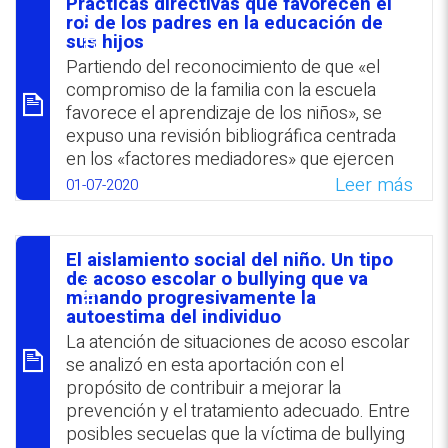
Prácticas directivas que favorecen el
electrónicos, audiolibros, programas
סיכום
rol de los padres en la educación de
multimedia y demás, Se analizaron una serie
sus hijos
de creaciones literarias que surgieron ante
Partiendo del reconocimiento de que «el
la ausencia de una respuesta oficial dirigida a
compromiso de la familia con la escuela
la población infantil, para ayudarla a afrontar
favorece el aprendizaje de los niños», se
la incertidumbre, gestionar sus emociones y
expuso una revisión bibliográfica centrada
comprender el por qué de la crisis sanitaria
en los «factores mediadores» que ejercen
y cómo superarla.
un impacto positivo en las relaciones familia-
Leer más
01-07-2020
escuela. Se reportaron diferencias en las
WhatsApp
Facebook
Twitter
Email
actividades y funciones de los líderes y los
niveles investigativos entre países
El aislamiento social del niño. Un tipo
anglosajones e hispanoamericanos. Se
סיכום
de acoso escolar o bullying que va
mencionaron las principales barreras que
minando progresivamente la
autoestima del individuo
afrontan los líderes en su relación con los
La atención de situaciones de acoso escolar
padres (tiempo; capacidad y formación;
se analizó en esta aportación con el
apertura hacia el otro) y se delinearon
propósito de contribuir a mejorar la
sugerencias para superarlas. Se propuso
prevención y el tratamiento adecuado. Entre
generar una atmósfera positiva, a nivel
posibles secuelas que la víctima de bullying
socioemocional, en la que prevalezcan los