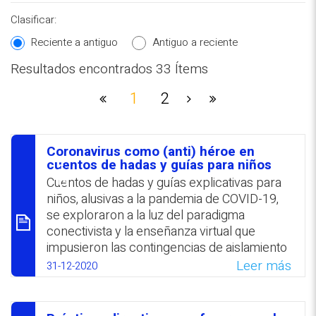
Clasificar:
Reciente a antiguo
Antiguo a reciente
Resultados encontrados 33 Ítems
1
2
REPOSITORIO EN LÍNEA DE
CONTENIDOS ACADÉMICOS SOBRE
EDUCACIÓN Y FORMACIÓN DEL
PROFESORADO
Coronavirus como (anti) héroe en
סיכום
cuentos de hadas y guías para niños
Cuentos de hadas y guías explicativas para
niños, alusivas a la pandemia de COVID-19,
se exploraron a la luz del paradigma
conectivista y la enseñanza virtual que
impusieron las contingencias de aislamiento
que generó el coronavirus. El conectivismo
Leer más
31-12-2020
se asoció con las actividades didácticas en
línea que emergieron en la era digital, tales
como el aprendizaje a distancia, libros