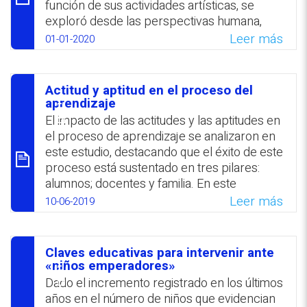
la casa para ampliar los conocimientos de
función de sus actividades artísticas, se
los niños. Finalmente, hizo referencia a los
exploró desde las perspectivas humana,
derechos de los niños a desarrollar su
artística, social y política. Entre las actitudes
Leer más
01-01-2020
vocación.
que se identificaron en los jóvenes figuran la
asertividad, libertad, rebeldía y resistencia.
WhatsApp
Facebook
Twitter
Email
Asimismo, se revisaron los cambios
Actitud y aptitud en el proceso del
implementados en las políticas públicas
סיכום
aprendizaje
relacionadas con la protección de
El impacto de las actitudes y las aptitudes en
«poblaciones vulnerables». En el marco de
el proceso de aprendizaje se analizaron en
la calle los jóvenes desarrollan una
este estudio, destacando que el éxito de este
«identidad crítica» que se refleja en sus
proceso está sustentado en tres pilares:
producciones artísticas y los lleva a
alumnos; docentes y familia. En este
cuestionar la sociedad, el poder y la
contexto se resaltó el significativo papel que
Leer más
10-06-2019
incertidumbre. Sus creaciones artísticas
juega la motivación estudiantil, tanto
representan «su razón de ser».
extrínseca como intrínseca, a la par de
otros factores externos e internos.
WhatsApp
Facebook
Twitter
Email
Claves educativas para intervenir ante
Finalmente, se exponen técnicas para
סיכום
«niños emperadores»
mejorar las actitudes y aptitudes, entre las
Dado el incremento registrado en los últimos
que se remarca la adopción de una mirada
años en el número de niños que evidencian