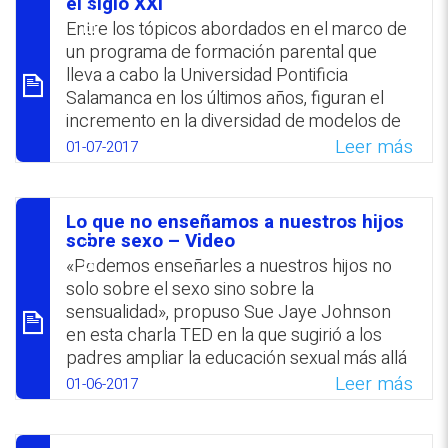
סיכום
el siglo XXI
padres de bajos niveles de estudios y de
Entre los tópicos abordados en el marco de
participación en el proceso de enseñanza-
un programa de formación parental que
aprendizaje. Entre las principales
lleva a cabo la Universidad Pontificia
dificultades detectadas figuran:
Salamanca en los últimos años, figuran el
comportamientos agresivos; conflictos
incremento en la diversidad de modelos de
emocionales; falta de interés por el estudio;
familias y la carencia de autoridad en
Leer más
01-07-2017
así como relacionadas con el aprendizaje
ámbitos familiares y educativos. Se sugiere
de matemática, lectura y escritura.
analizar los estilos educativos que
implementan los padres y reflexionar sobre
WhatsApp
Facebook
Twitter
Email
Lo que no enseñamos a nuestros hijos
los cambios de modelos familiares
סיכום
sobre sexo – Video
registrados. Se recomienda establecer
‎«Podemos enseñarles a nuestros hijos no
normas adecuadas a la edad de los niños y a
solo sobre el sexo sino sobre la
la constelación familiar; compartir
‎sensualidad», propuso Sue Jaye Johnson
responsabilidades; imponer la autoridad
en esta charla TED en la que sugirió a los
parental con «aprecio y respeto».
padres ampliar la ‎educación sexual más allá
de los aspectos biológicos y reproductivos,
Leer más
01-06-2017
WhatsApp
Facebook
Twitter
Email
‎incluyendo también otras dimensiones, tales
como las sensaciones, las ‎emociones y los