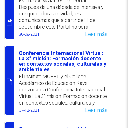
סיכום
Estimados visitantes del Portal:
Después de una década de intensiva y
enriquecedora actividad, les
comunicamos que a partir del 1 de
septiembre este Portal no será
actualizado con nuevas aportaciones y,
Leer más
30-08-2021
consecuentemente, no se enviarán
REPOSITORIO EN LÍNEA DE
nuevos boletines. El Instituto MOFET
CONTENIDOS ACADÉMICOS SOBRE
Conferencia Internacional Virtual:
conoce el significativo aporte del Portal
EDUCACIÓN Y FORMACIÓN DEL
סיכום
La 3° misión: Formación docente
al propiciar el libre acceso a la
PROFESORADO
en contextos sociales, culturales y
información a la comunidad educativa
ambientales
global en general y a la comunidad de
El Instituto MOFET y el College
formadores de formadores y
Académico de Educación Kaye
educadores en particular. No obstante,
convocan la Conferencia Internacional
en el marco del proceso de
Virtual: La 3° misión: Formación docente
reorganización que transita el Instituto
en contextos sociales, culturales y
en los últimos años, enfocado en otras
ambientales, programada a llevarse a
Leer más
07-12-2021
áreas de especialización, tales como
cabo el 7 de diciembre 2021. El evento
formación docente; desarrollo
se centrará en lo que se considera la
profesional e investigación, nos vemos