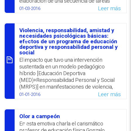
elaboración de una secuencia de tareas
profesionales. Se comprobó que los
Leer más
01-03-2016
participantes mejoraron la mencionada
competencia a partir de la experiencia
delineada y que es posible evaluar
Violencia, responsabilidad, amistad y
competencias profesionales durante la
סיכום
necesidades psicológicas básicas:
etapa formativa. Se destaca como elemento
efectos de un programa de educación
deportiva y responsabilidad personal y
innovador la utilización directa de criterios
social
de idoneidad en el proceso de planificación
El impacto que tuvo una intervención
de tareas.
sustentada en un modelo pedagógico
WhatsApp
Facebook
Twitter
Email
híbrido [Educación Deportiva
(MED)+Responsabilidad Personal y Social
(MRPS)] en manifestaciones de violencia,
responsabilidad, metas de amistad y
Leer más
01-01-2016
necesidades psicológicas básicas de
estudiantes españoles se exploró en
comparación con la experiencia de sus
Olor a campeón
pares que participaron en un programa
סיכום
En esta emotiva charla el carismático
tradicional. Se afirma que el estudio
profesor de educación física Gonzalo