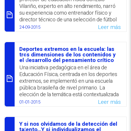
evidenció que las expresiones de las
Vilariño, experto en alto rendimiento, narró
variables estudiadas mejoraron más
su experiencia como entrenador físico y
significativamente que en el grupo
director técnico de una selección de fútbol
experimental.
argentina de jugadores ciegos que alcanzó
Leer más
24-09-2015
dos veces el título de campeona mundial, y
WhatsApp
Facebook
Twitter
Email
reflexionó acerca del lugar de la relación
entre las personas discapacitadas y la
Deportes extremos en la escuela: las
sociedad general. En primer lugar destacó
סיכום
tres dimensiones de los contenidos y
su propio aprendizaje de sus entrenados y
el desarrollo del pensamiento crítico
de sus colegas; la búsqueda de
Una iniciativa pedagógica en el área de
herramientas adecuadas y
Educación Física, centrada en los deportes
fundamentalmente, la necesidad de cambiar
extremos, se implementó en una escuela
algunas reglas del juego, entre ellas la que
pública brasileña de nivel primario. La
sostenía que personas con discapacidad no
elección de la temática está contextualizada
pueden jugar al fútbol.
en la tendencia actual que adopta el
Leer más
01-01-2015
profesorado para aproximarse a los
WhatsApp
Facebook
Twitter
Email
entornos de interés de sus alumnos. Los
dibujos de los discentes y sus diálogos con
Y si nos olvidamos de la detección del
sus docentes reflejaron que los alumnos se
talento…Y si individualizamos el