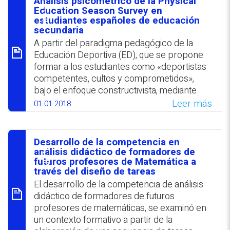
Análisis psicométrico de la Physical
principales resultados se observó la
סיכום
Education Season Survey en
incrementación de la motivación estudiantil
‎estudiantes españoles de educación
secundaria
para participar en actividades que
A partir del paradigma pedagógico de la
promueven la salud y del equipo docente en
Educación Deportiva (ED), que se ‎propone
lo que respecta al trabajo colaborativo. Por
formar a los estudiantes como «deportistas
otro lado, se señaló que aún no se realizó
competentes, cultos y ‎comprometidos»,
una valoración sistemática del impacto del
bajo el enfoque constructivista, mediante
proyecto.
una enseñanza ‎centrada en el alumno y en
Leer más
01-01-2018
WhatsApp
Facebook
Twitter
Email
la práctica, se examinó un instrumento
destinado a ‎valorar las características
estructurales del modelo. Los hallazgos
Desarrollo de la competencia en
reflejaron que ‎la ED predijo positivamente la
סיכום
análisis didáctico de formadores de
competencia, el juego limpio y el
futuros profesores de Matemática a
través del diseño de tareas
compromiso ‎deportivo.‎
El desarrollo de la competencia de análisis
WhatsApp
Facebook
Twitter
Email
didáctico de formadores de futuros
profesores de matemáticas, se examinó en
un contexto formativo a partir de la