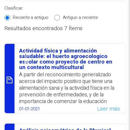
Clasificar:
Reciente a antiguo
Antiguo a reciente
Resultados encontrados 7 Ítems
REPOSITORIO EN LÍNEA DE
CONTENIDOS ACADÉMICOS SOBRE
Actividad física y alimentación
EDUCACIÓN Y FORMACIÓN DEL
סיכום
saludable: el huerto agroecologico
escolar como proyecto de centro en
PROFESORADO
un contexto multicultural
A partir del reconocimiento generalizado
acerca del impacto positivo que tiene una
alimentación sana y la actividad física en la
prevención de enfermedades, y de la
importancia de comenzar la educación
ambiental y para la salud a una edad
Leer más
01-01-2021
temprana, se delinearon el proyecto
colaborativo Ecoescuelas y el Proyecto
Actividad Física y Salud(PEAFS). Entre los