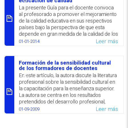
tal responsabilidad.
educación de calidad
La presente Guía para el docente convoca
WhatsApp
Facebook
Twitter
Email
al profesorado a promover el mejoramiento
de la calidad educativa en sus respectivos
países bajo la perspectiva de que esta
depende en gran medida de la calidad de los
docentes. Se subraya que para favorecer el
Leer más
01-01-2014
aprendizaje en zonas vulnerables es
fundamental que los profesores conozcan
los entornos culturales y sociales de los
Formación de la sensibilidad cultural
alumnos. Se indica que en 30 países en
סיכום
de los formadores de docentes
desarrollo el incremento en el porcentaje
En este artículo, la autora discute la literatura
de mujeres en el profesorado benefició la
profesional sobre la sensibilidad cultural en
inclusión de las niñas en la educación.
la capacitación para la enseñanza superior.
La autora se centra en los resultados
WhatsApp
Facebook
Twitter
Email
pretendidos del desarrollo profesional,
incluyendo los conocimientos, las
Leer más
01-09-2009
habilidades y la disposición del equipo
docente. Una vez que los resultados