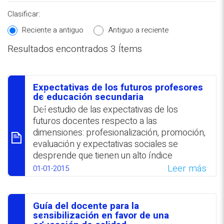
Clasificar:
Reciente a antiguo
Antiguo a reciente
Resultados encontrados 3 Ítems
REPOSITORIO EN LÍNEA DE
CONTENIDOS ACADÉMICOS SOBRE
Expectativas de los futuros profesores
EDUCACIÓN Y FORMACIÓN DEL
סיכום
de educación secundaria
PROFESORADO
Del estudio de las expectativas de los
futuros docentes respecto a las
dimensiones: profesionalización, promoción,
evaluación y expectativas sociales se
desprende que tienen un alto índice
vocacional y de inercia, al sustentar su
Leer más
01-01-2015
inserción profesional en modelos
tradicionales. En cuanto a la evaluación de
los docentes, la mayoría se manifestó a
Guía del docente para la
favor pero no señaló quién debería asumir
סיכום
sensibilización en favor de una