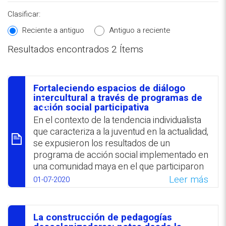
Clasificar:
Reciente a antiguo
Antiguo a reciente
Resultados encontrados 2 Ítems
REPOSITORIO EN LÍNEA DE
CONTENIDOS ACADÉMICOS SOBRE
Fortaleciendo espacios de diálogo
EDUCACIÓN Y FORMACIÓN DEL
סיכום
intercultural a través de programas de
acción social participativa
PROFESORADO
En el contexto de la tendencia individualista
que caracteriza a la juventud en la actualidad,
se expusieron los resultados de un
programa de acción social implementado en
una comunidad maya en el que participaron
estudiantes universitarios mexicano,
Leer más
01-07-2020
enmarcado en la teoría de la educación no
formal. El aprendizaje servicio se encaró
como «una estrategia de investigación-
La construcción de pedagogías
intervención comunitaria» orientada hacia la