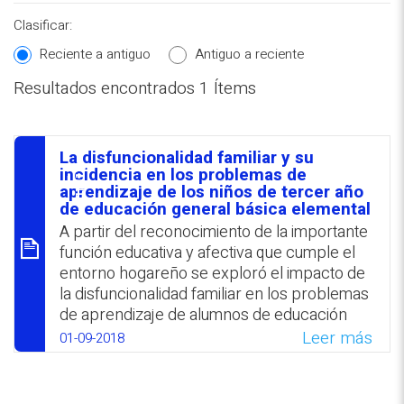
Clasificar:
Reciente a antiguo
Antiguo a reciente
Resultados encontrados 1 Ítems
REPOSITORIO EN LÍNEA DE
CONTENIDOS ACADÉMICOS SOBRE
La disfuncionalidad familiar y su
EDUCACIÓN Y FORMACIÓN DEL
סיכום
incidencia en los problemas de
aprendizaje de los niños de tercer año
PROFESORADO
de educación general básica elemental
A partir del reconocimiento de la importante
función educativa y afectiva que cumple el
entorno hogareño se exploró el impacto de
la disfuncionalidad familiar en los problemas
de aprendizaje de alumnos de educación
básica. Se halló un porcentaje significativo
Leer más
01-09-2018
de disfuncionalidad y falta de cohesión y
flexibilidad en el entorno familiar de
estudiantes provenientes de familias