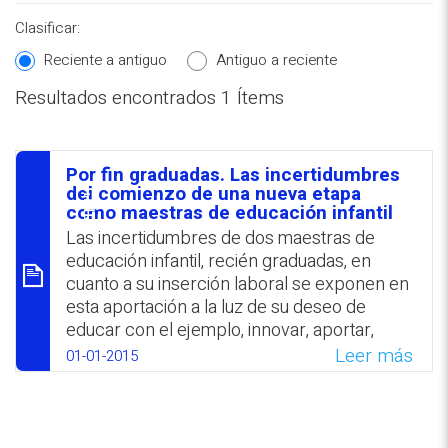
Clasificar:
Reciente a antiguo
Antiguo a reciente
Resultados encontrados 1 Ítems
REPOSITORIO EN LÍNEA DE
CONTENIDOS ACADÉMICOS SOBRE
Por fin graduadas. Las incertidumbres
EDUCACIÓN Y FORMACIÓN DEL
סיכום
del comienzo de una nueva etapa
como maestras de educación infantil
PROFESORADO
Las incertidumbres de dos maestras de
educación infantil, recién graduadas, en
cuanto a su inserción laboral se exponen en
esta aportación a la luz de su deseo de
educar con el ejemplo, innovar, aportar,
desde un enfoque indagatorio y crítico, al
Leer más
01-01-2015
mejoramiento de la educación inclusiva. En
este contexto señalan que se inician en la
profesión sin apego a modelos
preestablecidos y aceptando los errores