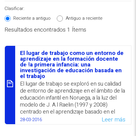
Clasificar:
Reciente a antiguo
Antiguo a reciente
Resultados encontrados 1 Ítems
REPOSITORIO EN LÍNEA DE
CONTENIDOS ACADÉMICOS SOBRE
El lugar de trabajo como un entorno de
EDUCACIÓN Y FORMACIÓN DEL
סיכום
aprendizaje en la formación docente
de la primera infancia: una
PROFESORADO
investigación de educación basada en
el trabajo
El lugar de trabajo se exploró en su calidad
de entorno de aprendizaje en el ámbito de la
educación infantil en Noruega, a la luz del
modelo de J. A.l Raelin (1997 y 2008)
centrado en el aprendizaje basado en el
trabajo. Dado que todos los participantes
Leer más
28-03-2016
centraron sus reportes en la experiencia
individual se recomienda ampliar la