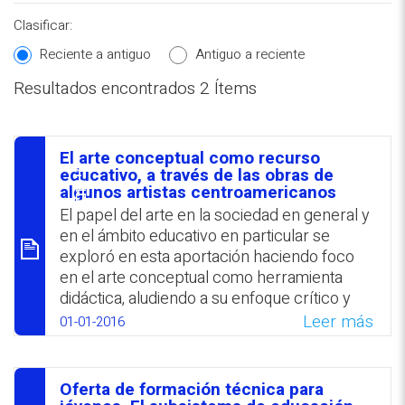
Clasificar:
Reciente a antiguo
Antiguo a reciente
Resultados encontrados 2 Ítems
REPOSITORIO EN LÍNEA DE
CONTENIDOS ACADÉMICOS SOBRE
El arte conceptual como recurso
EDUCACIÓN Y FORMACIÓN DEL
סיכום
educativo, a través de las obras de
algunos artistas centroamericanos
PROFESORADO
El papel del arte en la sociedad en general y
en el ámbito educativo en particular se
exploró en esta aportación haciendo foco
en el arte conceptual como herramienta
didáctica, aludiendo a su enfoque crítico y
antiacadémico, su identificación con
Leer más
01-01-2016
problemas sociales y de identidad cultural, y
el cuestionamiento de políticas neoliberales.
En este contexto se revisaron los trabajos
Oferta de formación técnica para
de artistas centroamericanos que arrojan luz