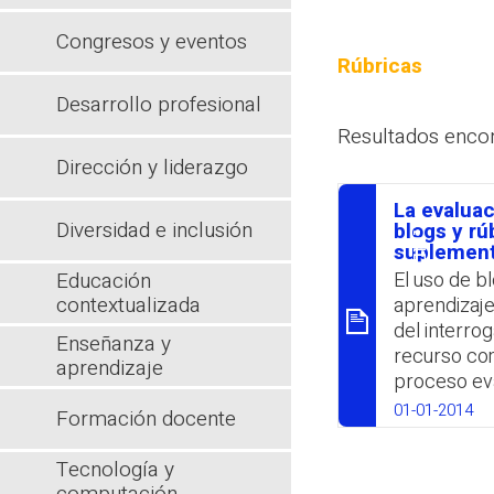
Congresos y eventos
Rúbricas
Desarrollo profesional
Resultados enco
Dirección y liderazgo
La evaluac
Diversidad e inclusión
סיכום
blogs y r
suplemen
Educación
El uso de bl
contextualizada
aprendizaje
del interro
Enseñanza y
recurso co
aprendizaje
proceso eva
utilización
01-01-2014
Formación docente
blogs incre
al desarrol
Tecnología y
ventajas el