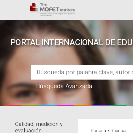
PORTAL INTERNACIONAL DE ED
Búsqueda Avanzada
Calidad, medición y
REPOSITORIO EN LÍNEA DE CO
›
evaluación
Portada
Rúbricas