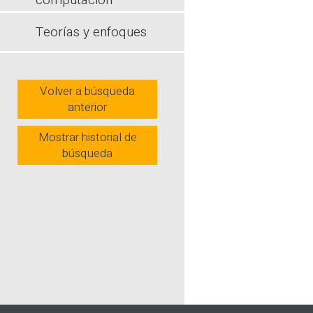
computación
autorregula
explícito d
Teorías y enfoques
Wh
Volver a búsqueda
anterior
Mostrar historial de
búsqueda