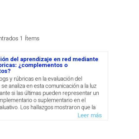
PROFESORADO
ntrados 1 Ítems
ión del aprendizaje en red mediante
úbricas: ¿complementos o
tos?
ogs y rúbricas en la evaluación del
 se analiza en esta comunicación a la luz
gante si las últimas pueden representar un
mplementario o suplementario en el
luativo. Los hallazgos mostraron que la
 de rúbricas como complemento de los
Leer más
menta los beneficios de estos en cuanto
lo de competencias, destacando entre sus
 hecho de que favorecen la