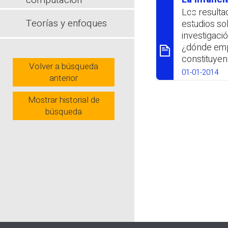
computación
Montesquie
סיכום
Los resultad
la influenc
Teorías y enfoques
estudios so
ámbito educ
investigació
Venezuela e
¿dónde empi
constituyen 
Wh
Volver a búsqueda
que se argu
01-01-2014
anterior
infantil no
experiencia
Mostrar historial de
representac
búsqueda
Wh