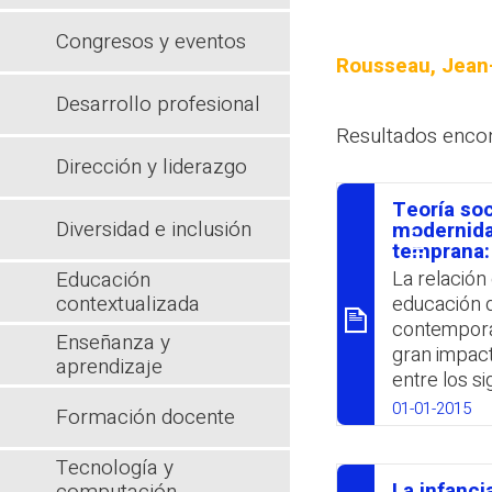
Congresos y eventos
Rousseau, Jean
Desarrollo profesional
Resultados enco
Dirección y liderazgo
Teoría soc
Diversidad e inclusión
סיכום
modernida
temprana:
Educación
La relación 
contextualizada
educación d
contemporan
Enseñanza y
gran impact
aprendizaje
entre los si
que trajo a
01-01-2015
Formación docente
giro de un 
revisaron l
Tecnología y
Locke, Char
La infanc