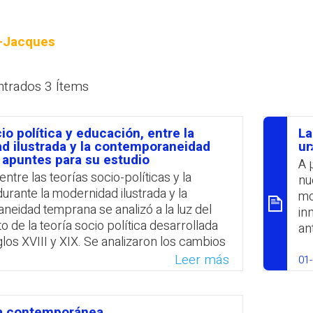
PROFESORADO
-Jacques
ntrados 3 Ítems
io política y educación, entre la
La
ום
d ilustrada y la contemporaneidad
un
 apuntes para su estudio
A 
entre las teorías socio-políticas y la
nu
urante la modernidad ilustrada y la
mo
eidad temprana se analizó a la luz del
in
o de la teoría socio política desarrollada
an
glos XVIII y XIX. Se analizaron los cambios
pr
parejado en los sistemas de enseñanza el
Leer más
nu
01
enfoque religioso a uno empírico. Se
te
os pensamientos filosóficos de John
ma
les Louis de Secondat Barón de
ia contemporánea