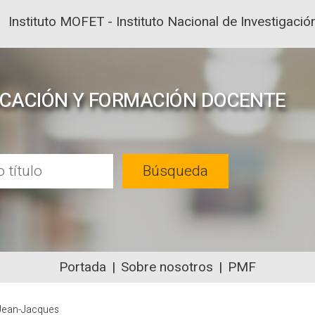
Instituto MOFET - Instituto Nacional de Investigac
UCACIÓN Y FORMACIÓN DOCENTE
Búsqueda
Portada
Sobre nosotros
PMF
NTENIDOS ACADÉMICOS SOBRE EDUC
Jean-Jacques