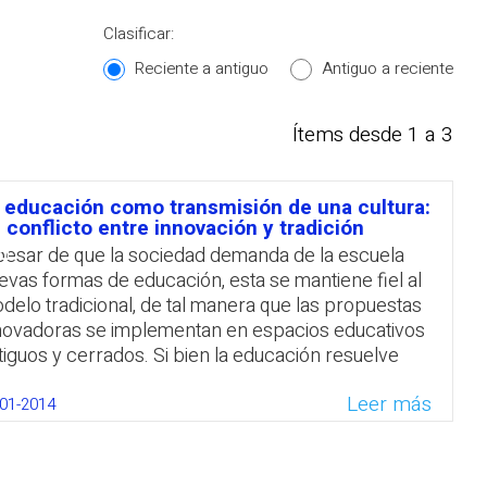
Clasificar:
Reciente a antiguo
Antiguo a reciente
Ítems desde 1 a 3
 educación como transmisión de una cultura:
סיכ
 conflicto entre innovación y tradición
pesar de que la sociedad demanda de la escuela
evas formas de educación, esta se mantiene fiel al
delo tradicional, de tal manera que las propuestas
novadoras se implementan en espacios educativos
tiguos y cerrados. Si bien la educación resuelve
oblemas clave de una época también genera
Leer más
evos conflictos, tal como sucede con la innovación
-01-2014
cnológica que conduce al hombre a actuar de una
nera automatizada.