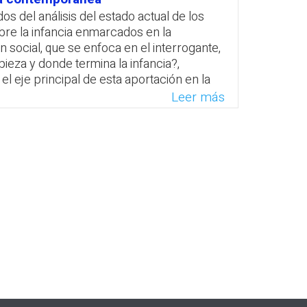
u y Juan J. Rousseau. También se abordó
os del análisis del estado actual de los
ia del enfoque moderno ilustrado en el
bre la infancia enmarcados en la
ativo en Hispanoamérica en general y en
n social, que se enfoca en el interrogante,
n particular.
eza y donde termina la infancia?,
el eje principal de esta aportación en la
atsApp
Facebook
Twitter
Email
menta que el paradigma del desarrollo
Leer más
 resulta suficiente para comprender las
s de la infancia ni la complejidad de sus
iones sociales.
atsApp
Facebook
Twitter
Email