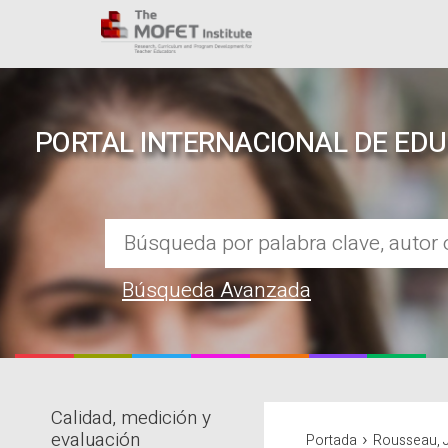
PORTAL INTERNACIONAL DE ED
Búsqueda Avanzada
Calidad, medición y
REPOSITORIO EN LÍNEA DE CO
›
evaluación
Portada
Rousseau, 