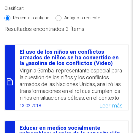
Clasificar:
Reciente a antiguo
Antiguo a reciente
Resultados encontrados 3 Ítems
REPOSITORIO EN LÍNEA DE
CONTENIDOS ACADÉMICOS SOBRE
El uso de los niños en conflictos
EDUCACIÓN Y FORMACIÓN DEL
סיכום
armados de niños se ha convertido en
la gasolina de los conflictos (Video)
PROFESORADO
Virginia Gamba, representante especial para
la cuestión de los niños y los conflictos
armados de las Naciones Unidas, analizó las
transformaciones en el rol que cumplen los
niños en situaciones bélicas, en el contexto
de las dinámicas cambiantes de los
Leer más
13-02-2018
conflictos armados. Desde esta perspectiva
expuso que los niños, que anteriormente
eran víctimas indirectas, se convirtieron en
Educar en medios socialmente
protagonistas al ser reclutados