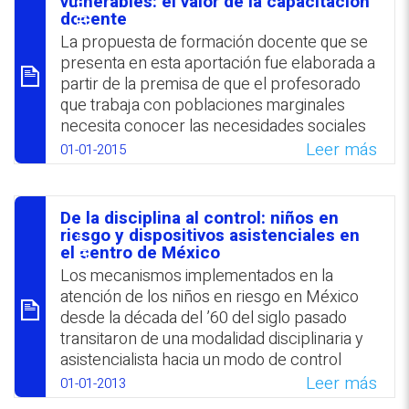
סיכום
vulnerables: el valor de la capacitación
forzosamente por grupos que afrontan
docente
dificultades para sobrellevar las contiendas.
La propuesta de formación docente que se
«El uso y el abuso de niños para y en el
presenta en esta aportación fue elaborada a
conflicto armado», afirmó, «se ha convertido
partir de la premisa de que el profesorado
en la gasolina del conflicto».
que trabaja con poblaciones marginales
necesita conocer las necesidades sociales
WhatsApp
Facebook
Twitter
Email
y afectivas de sus alumnos y adquirir
Leer más
01-01-2015
estrategias psicopedagógicas específicas.
La investigación que se delinea, junto con
estudios anteriores, evidenció la eficacia de
De la disciplina al control: niños en
la propuesta.
סיכום
riesgo y dispositivos asistenciales en
el centro de México
WhatsApp
Facebook
Twitter
Email
Los mecanismos implementados en la
atención de los niños en riesgo en México
desde la década del ’60 del siglo pasado
transitaron de una modalidad disciplinaria y
asistencialista hacia un modo de control
caracterizado por un modo asistencial
Leer más
01-01-2013
menos terapéutico.