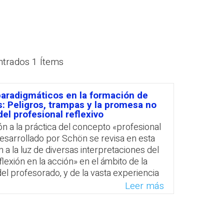
PROFESORADO
ntrados 1 Ítems
aradigmáticos en la formación de
: Peligros, trampas y la promesa no
el profesional reflexivo
ón a la práctica del concepto «profesional
desarrollado por Schön se revisa en esta
 a la luz de diversas interpretaciones del
lexión en la acción» en el ámbito de la
el profesorado, y de la vasta experiencia
l del autor como formador de educadores.
Leer más
atsApp
Facebook
Twitter
Email