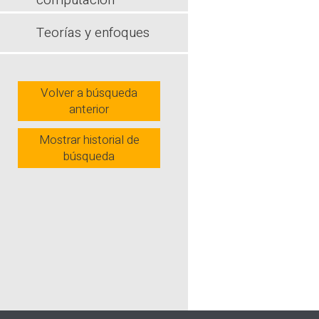
computación
Teorías y enfoques
Volver a búsqueda
anterior
Mostrar historial de
búsqueda