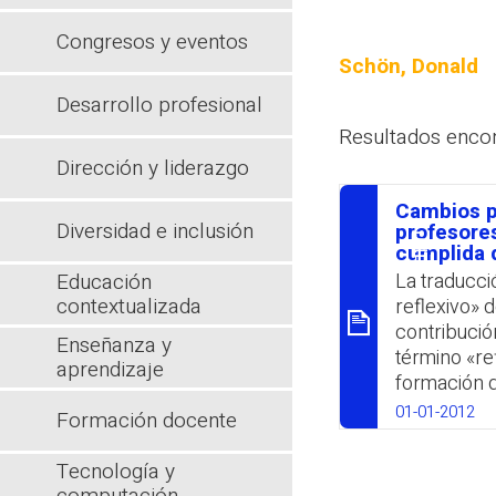
Congresos y eventos
Schön, Donald
Desarrollo profesional
Resultados enco
Dirección y liderazgo
Cambios p
Diversidad e inclusión
סיכום
profesores
cumplida d
Educación
La traducci
contextualizada
reflexivo» 
contribución
Enseñanza y
término «ref
aprendizaje
formación d
profesiona
01-01-2012
Formación docente
Wh
Tecnología y