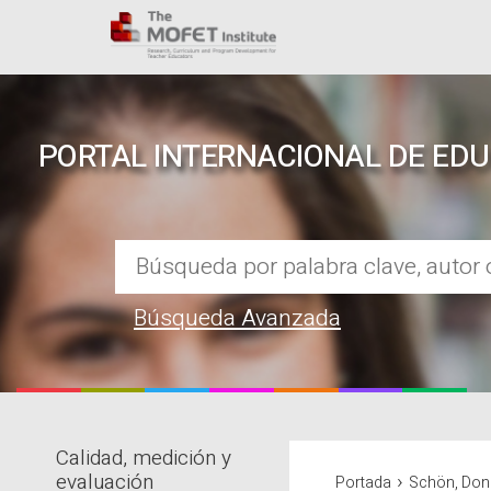
PORTAL INTERNACIONAL DE ED
Búsqueda Avanzada
Calidad, medición y
REPOSITORIO EN LÍNEA DE CO
›
evaluación
Portada
Schön, Don