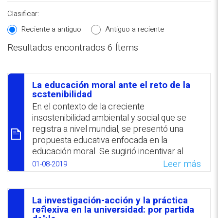
Clasificar:
Reciente a antiguo
Antiguo a reciente
Resultados encontrados 6 Ítems
REPOSITORIO EN LÍNEA DE
CONTENIDOS ACADÉMICOS SOBRE
La educación moral ante el reto de la
EDUCACIÓN Y FORMACIÓN DEL
סיכום
sostenibilidad
PROFESORADO
En el contexto de la creciente
insostenibilidad ambiental y social que se
registra a nivel mundial, se presentó una
propuesta educativa enfocada en la
educación moral. Se sugirió incentivar al
alumnado a buscar sus propias respuestas
Leer más
01-08-2019
a cuestiones relacionadas con la
sostenibilidad y justicia ambiental y social, y
en base a ellas diseñar sus propias
La investigación-acción y la práctica
conductas y compromisos. Se aludió a los
סיכום
reflexiva en la universidad: por partida