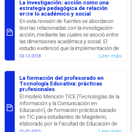
universitarios. Se destacó la relevancia del
La Investigación: acción como una
rol del supervisor en el proceso formativo
סיכום
estrategia pedagógica de relación
de los estudiantes así como la importancia
entre lo académico y social
de enlazar teoría y práctica; las relaciones
En esta revisión de fuentes se abordaron
interactivas, la autonomía, la autoevaluación
teorías relacionadas con la investigación-
y la autorreflexión.
acción, mediante las cuales se asoció entre
las dimensiones académica y social. El
WhatsApp
Facebook
Twitter
Email
estudio evidenció que la implementación de
la investigación acción en el campo de la
Leer más
03-12-2018
educación, enmarcada en el trabajo
colaborativo, constituye una estrategia
pedagógica apropiada para promover la
La formación del profesorado en
transformación educativa. Entre sus
סיכום
Tecnología Educativa: prácticas
ventajas se destacó el hecho que propicia el
profesionales
crecimiento investigativo, la construcción del
El modelo Mención TICE (Tecnologías de la
conocimiento pedagógico, el aprendizaje de
Información y la Comunicación en
la teoría enfocada en la práctica, la
Educación), de formación práctica basado
participación de docentes carentes de
en TIC para estudiantes de Magisterio,
experiencia investigativa y la intervención
elaborado por la Facultad de Educación de
sobre la dimensión social con una
Toledo (UCLM). Se destaca su enfoque
Leer más
01-01-2015