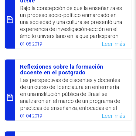
principales obstáculos que afronta la
doble
educación moral en estos días y se hizo
Bajo la concepción de que la enseñanza es
referencia a las causas esenciales de las
un proceso socio-político enmarcado en
problemáticas ambientales y sociales; y el
una sociedad y una cultura se presentó una
empleo de la belleza y la educación de la
experiencia de investigación-acción en el
mirada que conlleva.
ámbito universitario en la que participaron
estudiantes-enseñantes quienes aprendían
Leer más
01-05-2019
WhatsApp
Facebook
Twitter
Email
paralelamente a enseñar y a investigar.
Compartiendo todo tipo de narrativas que
reflejaban experiencias pedagógicas se
Reflexiones sobre la formación
llevaron a cabo procesos de sistematización
סיכום
docente en el postgrado
y reflexión encauzados hacia la
Las perspectivas de discentes y docentes
transformación de las prácticas de
de un curso de licenciatura en enfermería
enseñanza y la formación de profesores
en una institución pública de Brasil se
reflexivos, capaces de abordar la
analizaron en el marco de un programa de
complejidad y el dinamismo que
prácticas de enseñanza, enfocadas en el
caracterizan a los entornos educativos en la
desarrollo de estudiantes de post-grado. La
Leer más
01-04-2019
actualidad.
propuesta se evidenció como una opción
adecuada para la formación de profesores
WhatsApp
Facebook
Twitter
Email