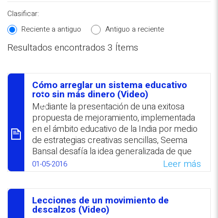
Clasificar:
Reciente a antiguo
Antiguo a reciente
Resultados encontrados 3 Ítems
REPOSITORIO EN LÍNEA DE
CONTENIDOS ACADÉMICOS SOBRE
Cómo arreglar un sistema educativo
EDUCACIÓN Y FORMACIÓN DEL
סיכום
roto sin más dinero (Video)
PROFESORADO
Mediante la presentación de una exitosa
propuesta de mejoramiento, implementada
en el ámbito educativo de la India por medio
de estrategias creativas sencillas, Seema
Bansal desafía la idea generalizada de que
es muy difícil producir cambios en sistemas
Leer más
01-05-2016
públicos. El primer paso fue definir una meta
específica; el segundo, identificar las
dificultades que obstaculizaban su
Lecciones de un movimiento de
consecución y el tercero, decidir qué hacer
סיכום
descalzos (Video)