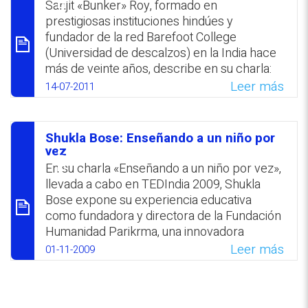
para conseguirlo. Como medios de acción
Sanjit «Bunker» Roy, formado en
se adaptaron metodologías exitosas
prestigiosas instituciones hindúes y
implementadas en menor escala. Estudios
fundador de la red Barefoot College
recientes evidenciaron que estado de
(Universidad de descalzos) en la India hace
Haryana alcanzó la mayor tasa de mejora
más de veinte años, describe en su charla:
educativa a nivel nacional.
«Lecciones de un movimiento de descalzos»
Leer más
14-07-2011
el proceso de creación de instituciones
WhatsApp
Facebook
Twitter
Email
educativas rurales enfocadas en los
aspectos más significativos para las
Shukla Bose: Enseñando a un niño por
personas carentes de recursos
סיכום
vez
económicos.
En su charla «Enseñando a un niño por vez»,
llevada a cabo en TEDIndia 2009, Shukla
WhatsApp
Facebook
Twitter
Email
Bose expone su experiencia educativa
como fundadora y directora de la Fundación
Humanidad Parikrma, una innovadora
organización sin fines de lucro que ofrece a
Leer más
01-11-2009
niños de barrios marginados de la India la
oportunidad de concurrir por primera vez a
la escuela. La educadora desmiente el mito