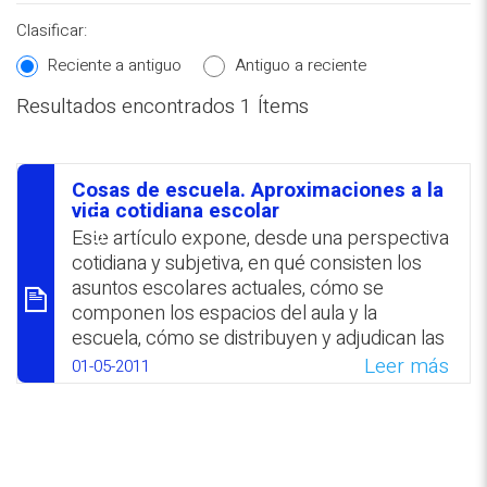
Clasificar:
Reciente a antiguo
Antiguo a reciente
Resultados encontrados 1 Ítems
REPOSITORIO EN LÍNEA DE
CONTENIDOS ACADÉMICOS SOBRE
Cosas de escuela. Aproximaciones a la
EDUCACIÓN Y FORMACIÓN DEL
סיכום
vida cotidiana escolar
PROFESORADO
Este artículo expone, desde una perspectiva
cotidiana y subjetiva, en qué consisten los
asuntos escolares actuales, cómo se
componen los espacios del aula y la
escuela, cómo se distribuyen y adjudican las
autoridades, qué lugar ocupa el
Leer más
01-05-2011
conocimiento, tópicos que se enfocan
desde la construcción de relaciones que
producen los sujetos que habitan el ámbito
escolar. Los testimonios de docentes sobre