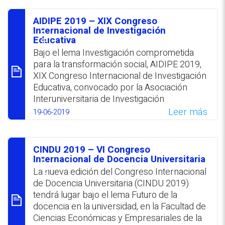
actividades incluirá: presentación de
comunicaciones, mesas redondas y
AIDIPE 2019‎ – XIX Congreso
encuentros con representantes de institutos
סיכום
Internacional de Investigación
de investigación. El plazo para la
Educativa
presentación de comunicaciones vence el
Bajo el lema Investigación comprometida
31 de julio 2019.
para la transformación social, AIDIPE ‎‎2019,
XIX Congreso Internacional de Investigación
WhatsApp
Facebook
Twitter
Email
Educativa, convocado por ‎la Asociación
Interuniversitaria de Investigación
Pedagógica (AIDIPE), en ‎colaboración con
Leer más
19-06-2019
grupos de investigación, se llevará a cabo,
en España, del 19 al ‎‎21 de junio de 2019. El
plazo para la presentación de las
CINDU 2019 – VI Congreso
contribuciones vence ‎el 15 de febrero
סיכום
Internacional de Docencia Universitaria
2019. El 18 de junio, se realizará el II
La nueva edición del Congreso Internacional
Encuentro de ‎Doctorandos/as e
de Docencia Universitaria (CINDU ‎‎2019)
Investigadores/as Noveles de AIDIPE. ‎
tendrá lugar bajo el lema Futuro de la
docencia en la universidad, en la ‎Facultad de
WhatsApp
Facebook
Twitter
Email
Ciencias Económicas y Empresariales de la