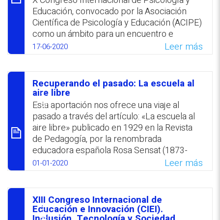
X Congreso Internacional de Psicología y
metodologías innovadoras; medios de
Educación, convocado por la Asociación
evaluación; recursos tecnológicos en
Científica de Psicología y Educación (ACIPE)
educación superior o formación estudiantil
como un ámbito para un encuentro e
integral.
intercambio académico y profesional de
Leer más
17-06-2020
WhatsApp
Facebook
Twitter
Email
ideas y experiencias. El evento fue aplazado
al 17-19 de junio 2021, bajo el lema «De la
red neuronal a la red social: Bienestar y
Recuperando el pasado: La escuela al
Convivencia» que refleja la perspectiva
סיכום
aire libre
neuropsicológica, con el objetivo de
Esta aportación nos ofrece una viaje al
profundizar respecto a las dimensiones
pasado a través del artículo: «La escuela al
social, emocional y moral tal se manifiestan
aire libre» publicado en 1929 en la Revista
en los entornos escolar y familiar durante
de Pedagogía, por la renombrada
los procesos educativo y socializador. Las
educadora española Rosa Sensat (1873-
propuestas se pueden presentar hasta el 15
1961), que entre otros cargos que
Leer más
01-01-2020
de febrero 2020.
desempeñó, fue directora de la sección
femenina de la Escuela Bosque de
WhatsApp
Facebook
Twitter
Email
Barcelona (España), creada a la luz de la
XIII Congreso Internacional de
tendencia educativa europea que apostaba
סיכום
Educación e Innovación (CIEI).
por la educación al aire libre. A la par de
Inclusión, Tecnología y Sociedad