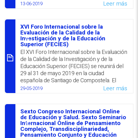
Universidad de Vigo ‎‎(España) del 13 al 15 de
Leer más
13-06-2019
junio 2019. De cara al mejoramiento de la
práctica ‎docente, el encuentro se propone
como un ámbito para propiciar la difusión de
XVI Foro Internacional sobre la
‎experiencias docentes innovadoras o
סיכום
Evaluación de la Calidad de la
investigativas. Las comunicaciones ‎pueden
Investigación y de la Educación
Superior (FECIES)
presentarse hasta el 15 de febrero 2019.‎
El XVI Foro Internacional sobre la Evaluación
WhatsApp
Facebook
Twitter
Email
de la Calidad de la Investigación y de la
Educación Superior (FECIES) se reunirá del
29 al 31 de mayo 2019 en la ciudad
española de Santiago de Compostela. El
plazo para la presentación de los
Leer más
29-05-2019
resúmenes vence el 28 de marzo 2019. El
Foro estará enfocado en los siguientes
objetivos: conocer los nuevos planes y
Sexto Congreso Internacional Online
modalidades de enseñanza e investigación
סיכום
de Educación y Salud. Sexto Seminario
en el nivel universitario así como la
Internacional Online de Pensamiento
Complejo, Transdisciplinariedad,
evaluación de la calidad, y analizar y debatir
Pensamiento Conjunto y Educación
acerca de la selección del profesorado y la