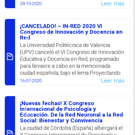
oficiales el Congreso: euskera, español o
(Asociación para el desarrollo de la
Leer más
28-10-2020
inglés, hasta el 15 de abril 2021.
Tecnología Educativa y de las Nuevas
Tecnologías aplicadas a la educación), bajo
WhatsApp
Facebook
Twitter
Email
el lema: «La Tecnología como eje del
¡CANCELADO! – IN-RED 2020 VI
cambio metodológico». El encuentro se
סיכום
Congreso de Innovación y Docencia en
plantea como un espacio para que
Red
formadores e investigadores especialistas
La Universidad Politécnica de Valencia
en el área de la tecnología educativa
(UPV) canceló el VI Congreso de Innovación
innovadora expongan sus más recientes
Educativa y Docencia en Red, programado
trabajos. El plazo para la presentación de
para llevasre a cabo en la mencionada
los resúmenes vence el 31 de mayo 2020.
ciudad española, bajo el lema Proyectando
aprendizajes, cara a promover una docencia
Leer más
16-07-2020
WhatsApp
Facebook
Twitter
Email
innovadora y motivadora. Se destaca que
proyección y aprendizaje constituyen los
dos pilares que sustentan la formación
¡Nuevas fechas! X Congreso
universitaria comprometida con la sociedad
סיכום
Internacional de Psicología y
y el desarrollo sostenible. Los trabajos se
Educación. De la Red Neuronal a la Red
Social: Bienestar y Convivencia
pueden presentar hasta el 23 de marzo
La ciudad de Córdoba (España) albergará el
2020 y deberán estar relacionados con