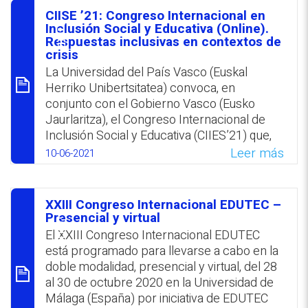
patrimonio como medio para promover la
CIISE ’21: Congreso Internacional en
formación integral del alumnado en el
סיכום
Inclusión Social y Educativa (Online).
ámbito de la educación obligatoria así como
Respuestas inclusivas en contextos de
crisis
en el valor de la creatividad para incentivar
La Universidad del País Vasco (Euskal
«el desarrollo de la inteligencia, la expresión
Herriko Unibertsitatea) convoca, en
y las capacidades humanas y profesionales
conjunto con el Gobierno Vasco (Eusko
futuras». El plazo para la presentación de
Jaurlaritza), el Congreso Internacional de
contribuciones vence el 30 de julio 2021.
Inclusión Social y Educativa (CIIES’21) que,
WhatsApp
Facebook
Twitter
Email
bajo el lema: «Respuestas inclusivas en
Leer más
10-06-2021
contextos de crisis», se centrará en «los
procesos para reducir la exclusión social».
El encuentro se propone con el objetivo de
XXIII Congreso Internacional EDUTEC –
reflexionar sobre modos alternativos para
סיכום
Presencial y virtual
afrontar la exclusión social de cara a la
El XXIII Congreso Internacional EDUTEC
construcción de «sociedades más
está programado para llevarse a cabo en la
inclusivas, innovadoras y reflexivas». Los
doble modalidad, presencial y virtual, del 28
resúmenes de las comunicaciones pueden
al 30 de octubre 2020 en la Universidad de
enviarse en cualquiera de los idiomas
Málaga (España) por iniciativa de EDUTEC