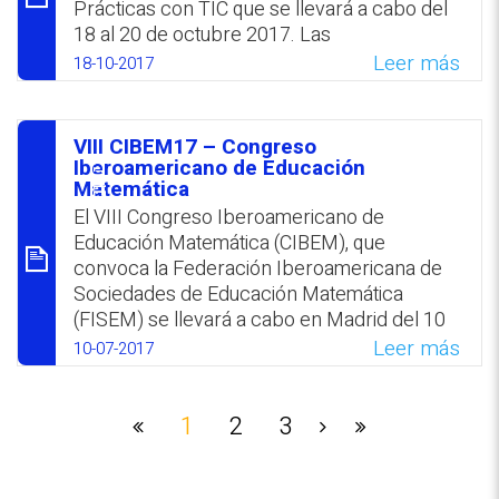
30 de agosto 2017.
Prácticas con TIC que se llevará a cabo del
18 al 20 de octubre 2017. Las
WhatsApp
Facebook
Twitter
Email
comunicaciones, enmarcadas en las
Leer más
18-10-2017
temáticas del encuentro, pueden
presentarse en modalidad presencial o
virtual hasta el 10 de septiembre 2017.
VIII CIBEM17 – Congreso
סיכום
Iberoamericano de Educación
WhatsApp
Facebook
Twitter
Email
Matemática
El VIII Congreso Iberoamericano de
Educación Matemática (CIBEM), que
convoca la Federación Iberoamericana de
Sociedades de Educación Matemática
(FISEM) se llevará a cabo en Madrid del 10
al 14 de julio 2017, bajo la organización de la
Leer más
10-07-2017
Federación Española de Sociedades de
Profesores de Matemáticas (FESPM) y la
Sociedad Madrileña de Profesores de
1
2
3
Matemáticas Emma Castelnuovo (SMPM).
Los resúmenes de los trabajos se pueden