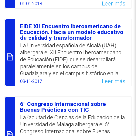
nivel personal y profesional.‎
trabajo a la luz de su relación con los
Leer más
01-01-2018
resultados obtenidos por los mismos
WhatsApp
Facebook
Twitter
Email
estudiantes en las otras dos áreas
evaluadas, Matemáticas y Lectura. Como
EIDE XII Encuentro Iberoamericano de
esta fue similar a la observada con las
סיכום
Educación. Hacia un modelo educativo
calificaciones de Ciencias, y también se
de calidad y transformador
registró una marcada variabilidad intra-
La Universidad española de Alcalá (UAH)
centro, los autores desestimaron el impacto
albergará el XII Encuentro Iberoamericano
significativo atribuido por el informe PISA a
de Educación (EIDE), que se desarrollará
la variable enseñanza dirigida por el
paralelamente en los campus de
profesor.
Guadalajara y en el campus histórico en la
ciudad de Alcalá de Henares, del 8 al 11 de
Leer más
08-11-2017
WhatsApp
Facebook
Twitter
Email
noviembre 2017, bajo el lema Hacia un
modelo educativo de calidad y
transformador. El congreso abordará tres
6° Congreso Internacional sobre
áreas principales: Difusión del conocimiento,
סיכום
Buenas Prácticas con TIC
transferencia del conocimiento y creación
La facultad de Ciencias de la Educación de la
de redes de trabajo. El plazo para el envío
Universidad de Málaga albergará el 6°
de las comunicaciones se prorrogó hasta el
Congreso Internacional sobre Buenas