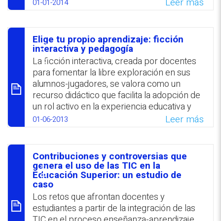
singularidades como a los elementos
Leer más
01-01-2014
comunes. Los discursos de los participantes
se analizan desde la perspectiva de las
nuevas masculinidades y la igualdad de
Elige tu propio aprendizaje: ficción
género. Se propone ampliar los espacios
סיכום
interactiva y pedagogía
colaborativos destinados a favorecer
La ficción interactiva, creada por docentes
procesos de autorreflexión y
para fomentar la libre exploración en sus
autoconocimiento de hombres educadores
alumnos-jugadores, se valora como un
recurso didáctico que facilita la adopción de
WhatsApp
Facebook
Twitter
Email
un rol activo en la experiencia educativa y
refuerza los vínculos con los contenidos del
Leer más
01-06-2013
aprendizaje.
WhatsApp
Facebook
Twitter
Email
Contribuciones y controversias que
סיכום
genera el uso de las TIC en la
Educación Superior: un estudio de
caso
Los retos que afrontan docentes y
estudiantes a partir de la integración de las
TIC en el proceso enseñanza-aprendizaje