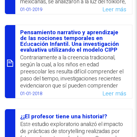
asumieron una serie de tareas complejas,
mexicanas, se analizaron a la luz del folklore,
sustentadas en la cognición, la
la literatura, las teorías de la reproducción y
Leer más
01-01-2019
autorregulación y habilidades sociales.
la creatividad; el capital cultural, la
perspectiva sociocultural y el enfoque
WhatsApp
Facebook
Twitter
Email
regional de la antropología, por el otro. Las
Pensamiento narrativo y aprendizaje
participantes disfrutaron de la lectura y
סיכום
de las nociones temporales en
manifestaron su interés en continuar
Educación ‎Infantil. Una investigación
leyendo en el futuro. Asimismo, se
Contrariamente a la creencia tradicional,
expresaron creativamente y compartieron
según la cual, a los niños en edad
sus creaciones con sus familiares. Se
‎preescolar les resulta difícil comprender el
concluyó que las narraciones tradicionales
paso del tiempo, investigaciones ‎recientes
son adecuadas para promocionar la lectura
evidenciaron que sí pueden comprender
y la reflexión acerca de la identidad cultural.
conceptos temporales. Se ‎analiza una
Leer más
01-01-2018
WhatsApp
Facebook
Twitter
Email
propuesta de enseñar historia en el ámbito
de educación infantil ‎mediante recursos
narrativos, valiéndose de la imaginación y la
¿¡El profesor tiene una historia!?
creatividad. Se ‎sugiere recurrir a las
סיכום
Este estudio exploratorio analizó el impacto
historias personales de los niños para
de prácticas de storytelling realizadas por
promover una ‎mayor implicación del