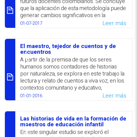
futuros docentes colombianos. Se concluye
alumnado y favorecer el aprendizaje
que la aplicación de esta metodología puede
significativo.‎
generar cambios significativos en la
enseñanza de un segundo idioma y propiciar
WhatsApp
Facebook
Twitter
Email
Leer más
01-07-2017
el desarrollo personal y profesional de los
futuros docentes. Asimismo, favorece la
relación alumnos-maestros. Entre las
El maestro, tejedor de cuentos y de
principales dificultades se señaló las aulas
סיכום
encuentros
numerosas, la carencia de una formación
A partir de la premisa de que los seres
suficiente en la lengua inglesa y la falta de
humanos somos contadores de historias
hábito de la lectura de los futuros docentes.
por naturaleza, se explora en este trabajo la
lectura y relato de cuentos a viva voz, en los
WhatsApp
Facebook
Twitter
Email
contextos comunitario y educativo,
destacando el rol del maestro, que da lugar a
Leer más
01-01-2016
la lúdica y la creatividad. Se plantea que la
educación debería reconfigurar su modo de
expresión, de cara a promover en la
Las historias de vida en la formación de
relación pedagógica la veta simbólica,
סיכום
maestros de educación infantil
fomentando el aprendizaje colectivo a
En este singular estudio se exploró el