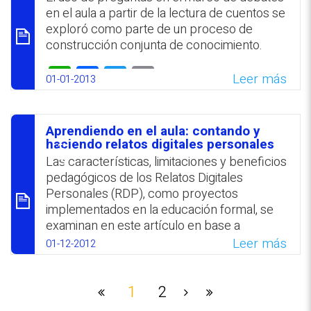
en el aula a partir de la lectura de cuentos se
WhatsApp
Facebook
Twitter
Email
exploró como parte de un proceso de
construcción conjunta de conocimiento.
WhatsApp
Facebook
Twitter
Email
Leer más
01-01-2013
Aprendiendo en el aula: contando y
סיכום
haciendo relatos digitales personales
Las características, limitaciones y beneficios
pedagógicos de los Relatos Digitales
Personales (RDP), como proyectos
implementados en la educación formal, se
examinan en este artículo en base a
experiencias desarrolladas en centros
Leer más
01-12-2012
educativos españoles de Educación
Secundaria Obligatoria (ESO) en Cataluña
1
2
WhatsApp
Facebook
Twitter
Email