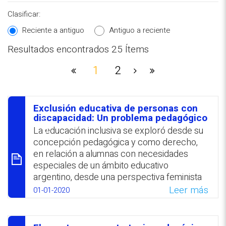
Clasificar:
Reciente a antiguo
Antiguo a reciente
Resultados encontrados 25 Ítems
1
2
REPOSITORIO EN LÍNEA DE
CONTENIDOS ACADÉMICOS SOBRE
EDUCACIÓN Y FORMACIÓN DEL
PROFESORADO
Exclusión educativa de personas con
סיכום
discapacidad: Un problema pedagógico
La educación inclusiva se exploró desde su
concepción pedagógica y como derecho,
en relación a alumnas con necesidades
especiales de un ámbito educativo
argentino, desde una perspectiva feminista
de la discapacidad. De los hallazgos se
Leer más
01-01-2020
desprendieron tres niveles de
incumplimiento del derecho a la educación
inclusiva de personas con discapacidad: