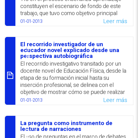
constituyen el escenario de fondo de este
trabajo, que tuvo como objetivo principal
revelar los beneficios, diﬁcultades y
Leer más
01-01-2013
sensaciones que produce el uso de las TIC
desde la perspectiva de los estudiantes. Las
narraciones de los participantes mostraron
El recorrido investigador de un
una valorización del uso de las TIC y el
סיכום
educador novel explicado desde una
reconocimiento de su relevancia en el
perspectiva autobiográfica
contexto de la formación.
El recorrido investigativo transitado por un
docente novel de Educación Física, desde la
WhatsApp
Facebook
Twitter
Email
etapa de su formación inicial hasta su
inserción profesional, se delinea con el
objetivo de mostrar cómo se puede realizar
una investigación sistemática de la práctica
Leer más
01-01-2013
personal mediante relatos autobiográficos.
Se concluye que la práctica reflexiva e
investigadora del maestro le permitió
La pregunta como instrumento de
indagar y transformar su propia concepción
סיכום
lectura de narraciones
acerca de la enseñanza.
El uso de preguntas en el marco de debates