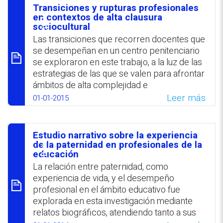
y la visión respecto a la evolución personal.
Transiciones y rupturas profesionales
סיכום
en contextos de alta clausura
WhatsApp
Facebook
Twitter
Email
sociocultural
Las transiciones que recorren docentes que
se desempeñan en un centro penitenciario
se exploraron en este trabajo, a la luz de las
estrategias de las que se valen para afrontar
ámbitos de alta complejidad e
incertidumbre. Se hace referencia a tres
Leer más
01-01-2015
tipos de transiciones: de alta necesidad de
clausura cognitiva, de cruce de fronteras y
circulares. Se sugiere tener en cuenta estos
Estudio narrativo sobre la experiencia
procesos en los programas de formación y
סיכום
de la paternidad en profesionales de la
acompañamiento del profesorado que
educación
comienza a desempeñarse en contextos
La relación entre paternidad, como
adversos.
experiencia de vida, y el desempeño
profesional en el ámbito educativo fue
WhatsApp
Facebook
Twitter
Email
explorada en esta investigación mediante
relatos biográficos, atendiendo tanto a sus