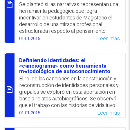
Se planteó si las narrativas representan una
WhatsApp
Facebook
Twitter
Email
herramienta pedagógica que logra
incentivar en estudiantes de Magisterio el
desarrollo de una mirada profesional
estructurada respecto al pensamiento
matemático de alumnos de primaria, tal
Leer más
01-01-2015
como se manifiesta durante el proceso de
enseñanza-aprendizaje. Se comprobó que
el hecho en sí de relatar por escrito el
Definiendo identidades: el
quehacer en el aula, enfocándose en la
סיכום
«canciograma» como herramienta
manera en la que los alumnos desarrollaban
metodológica de autoconocimiento
el pensamiento matemático, les permitió a
El rol de las canciones en la construcción y
los futuros docentes focalizar su mirada
reconstrucción de identidades personales y
profesional.
grupales se exploró en esta aportación en
base a relatos autobiográficos. Se observó
WhatsApp
Facebook
Twitter
Email
que el trabajo con las historias de vida tuvo
efectos positivos en los participantes del
Leer más
01-01-2015
estudio, relacionados con la comprensión
de acontecimientos pasados, las emociones