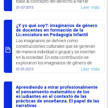
base al concepto del derecho a narrar
lectivo 2014-15, mediante cuentos,
(Bhabha, 2003). Se expone que los
imágenes y audiovisuales.
Leer más
01-07-2015
fundamentos de la educación multicultural
WhatsApp
Facebook
Twitter
Email
basados exclusivamente en la nación
resultan inadecuados para el mundo actual,
¿Y yo qué soy?: imaginarios de género
caracterizado por la globalización y la
סיכום
de docentes en formación de la
interdependencia. Se sugiere incluir en los
Licenciatura en Pedagogía Infantil
currículos historias individuales y colectivas
Los imaginarios se definen como
representativas de los alumnos, que
construcciones culturales que se generan
favorezcan su empoderamiento y reflejen
de manera individual o grupal y se insertan
luchas comunitarias tanto masivas como de
en la sociedad. En esta contribución se
minorías.
exploraron los imaginarios de género de
estudiantes de Licenciatura de Educación
Leer más
01-01-2015
WhatsApp
Facebook
Twitter
Email
Infantil, tal como se reflejaron en
expresiones gráficas y escritas. El análisis
de los hallazgos se sustentó en planteos de
Aprendiendo a mirar profesionalmente
ruptura que generan la redefinición del
סיכום
el pensamiento matemático de los
constructo género. Cada imaginario se
estudiantes en el contexto de las
prácticas de enseñanza. El papel de las
analizó en función del tipo de valoración:
narrativas
conservadora; renovadora o ambigua.