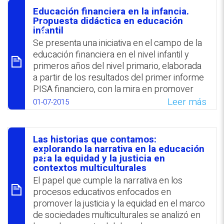
fue la que más presencia tuvo en las
Educación financiera en la infancia.
producciones, en un continuo de inclusión a
סיכום
Propuesta didáctica en educación
exclusión. Se sugiere favorecer el diálogo,
infantil
colaboración y apoyo mutuo en el ámbito
Se presenta una iniciativa en el campo de la
escolar.
educación financiera en el nivel infantil y
primeros años del nivel primario, elaborada
WhatsApp
Facebook
Twitter
Email
a partir de los resultados del primer informe
PISA financiero, con la mira en promover
decisiones económicas responsables en
Leer más
01-07-2015
los futuros adultos, a partir de la concepción
de que estas favorecen el bienestar
individual y de toda la comunidad. La
Las historias que contamos:
propuesta, sustentada en la visión de que los
סיכום
explorando la narrativa en la educación
niños pueden comprender todo lo que se
para la equidad y la justicia en
contextos multiculturales
les explique en su lenguaje y nivel de
El papel que cumple la narrativa en los
madurez y comprensión, se implementó de
procesos educativos enfocados en
manera experimental y exitosa en centros
promover la justicia y la equidad en el marco
educativos españoles de la Comunidad
de sociedades multiculturales se analizó en
Autónoma de Castilla y León durante el año