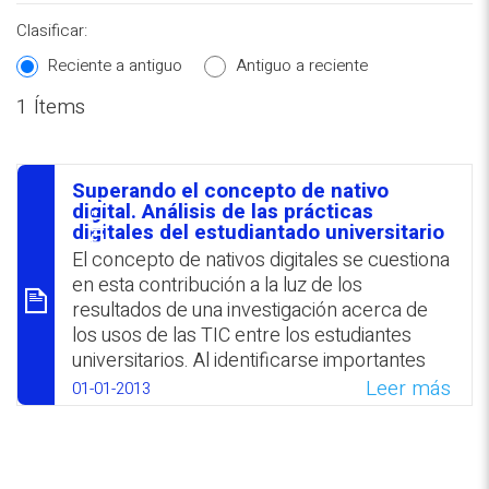
Clasificar:
Reciente a antiguo
Antiguo a reciente
1 Ítems
REPOSITORIO EN LÍNEA DE
CONTENIDOS ACADÉMICOS SOBRE
Superando el concepto de nativo
EDUCACIÓN Y FORMACIÓN DEL
סיכום
digital. Análisis de las prácticas
digitales del estudiantado universitario
PROFESORADO
El concepto de nativos digitales se cuestiona
en esta contribución a la luz de los
resultados de una investigación acerca de
los usos de las TIC entre los estudiantes
universitarios. Al identificarse importantes
contradicciones entre la percepción
Leer más
01-01-2013
estudiantil de dominio de las tecnologías y su
uso, que resultó restringido, se expone una
categorización de usuarios digitales
alternativa a la generacional, que alude a