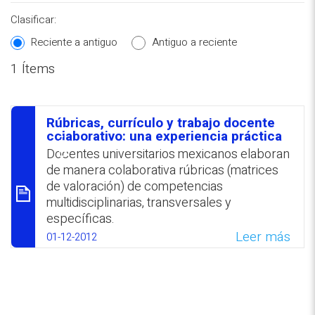
Clasificar:
Reciente a antiguo
Antiguo a reciente
1 Ítems
REPOSITORIO EN LÍNEA DE
CONTENIDOS ACADÉMICOS SOBRE
Rúbricas, currículo y trabajo docente
EDUCACIÓN Y FORMACIÓN DEL
סיכום
colaborativo: una experiencia práctica
PROFESORADO
Docentes universitarios mexicanos elaboran
de manera colaborativa rúbricas (matrices
de valoración) de competencias
multidisciplinarias, transversales y
específicas.
Leer más
01-12-2012
WhatsApp
Facebook
Twitter
Email