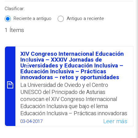
Clasificar:
Reciente a antiguo
Antiguo a reciente
1 Ítems
REPOSITORIO EN LÍNEA DE
CONTENIDOS ACADÉMICOS SOBRE
XIV Congreso Internacional Educación
EDUCACIÓN Y FORMACIÓN DEL
סיכום
Inclusiva – XXXIV Jornadas de
Universidades y Educación Inclusiva –
PROFESORADO
Educación Inclusiva – Prácticas
innovadoras – retos y oportunidades
La Universidad de Oviedo y el Centro
UNESCO del Principado de Asturias
convocan el XIV Congreso Internacional
Educación Inclusiva que bajo el lema
Educación Inclusiva – Prácticas innovadoras
– retos y oportunidades se llevará a cabo
Leer más
03-04-2017
del 3 al 5 de abril 2017 en la ciudad española
de Oviedo. En este marco tendrán lugar