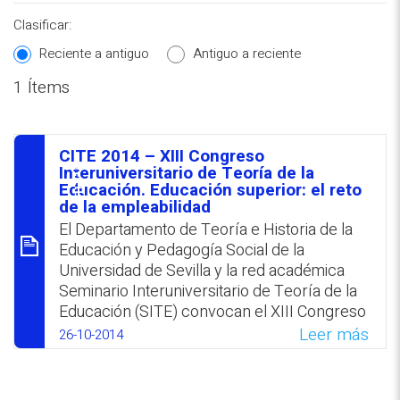
Clasificar:
Reciente a antiguo
Antiguo a reciente
1 Ítems
REPOSITORIO EN LÍNEA DE
CONTENIDOS ACADÉMICOS SOBRE
CITE 2014 – XIII Congreso
EDUCACIÓN Y FORMACIÓN DEL
סיכום
Interuniversitario de Teoría de la
Educación. Educación superior: el reto
PROFESORADO
de la empleabilidad
El Departamento de Teoría e Historia de la
Educación y Pedagogía Social de la
Universidad de Sevilla y la red académica
Seminario Interuniversitario de Teoría de la
Educación (SITE) convocan el XIII Congreso
Interuniversitario de Teoría de la Educación
Leer más
26-10-2014
bajo el lema «Educación Superior: el reto de
la empleabilidad», que tendrá lugar en la
sede de la mencionada universidad del 26 al