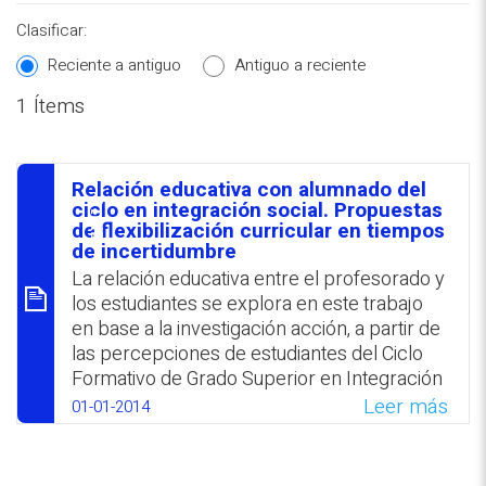
Clasificar:
Reciente a antiguo
Antiguo a reciente
1 Ítems
REPOSITORIO EN LÍNEA DE
CONTENIDOS ACADÉMICOS SOBRE
Relación educativa con alumnado del
EDUCACIÓN Y FORMACIÓN DEL
סיכום
ciclo en integración social. Propuestas
de flexibilización curricular en tiempos
PROFESORADO
de incertidumbre
La relación educativa entre el profesorado y
los estudiantes se explora en este trabajo
en base a la investigación acción, a partir de
las percepciones de estudiantes del Ciclo
Formativo de Grado Superior en Integración
Social (CFGSIS) que reflejan las diferentes
Leer más
01-01-2014
realidades que conviven en un ámbito
formativo, encauzando el aprendizaje
cooperativo y la relación educativa hacia