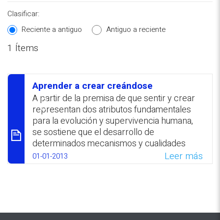
Clasificar:
Reciente a antiguo
Antiguo a reciente
1 Ítems
REPOSITORIO EN LÍNEA DE
CONTENIDOS ACADÉMICOS SOBRE
Aprender a crear creándose
EDUCACIÓN Y FORMACIÓN DEL
סיכום
A partir de la premisa de que sentir y crear
PROFESORADO
representan dos atributos fundamentales
para la evolución y supervivencia humana,
se sostiene que el desarrollo de
determinados mecanismos y cualidades
sensológicas del cerebro puede tener un
Leer más
01-01-2013
significativo impacto en el aprendizaje.
WhatsApp
Facebook
Twitter
Email