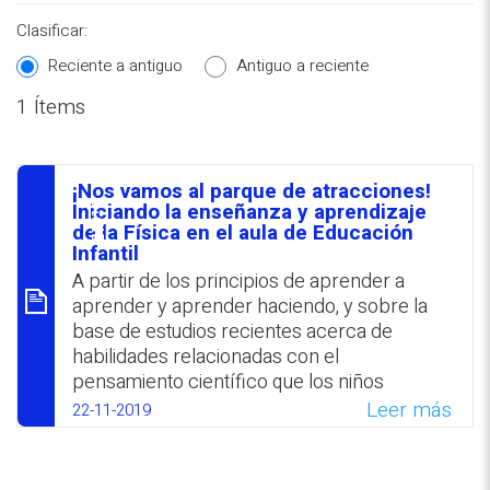
Clasificar:
Reciente a antiguo
Antiguo a reciente
1 Ítems
REPOSITORIO EN LÍNEA DE
CONTENIDOS ACADÉMICOS SOBRE
¡Nos vamos al parque de atracciones!
EDUCACIÓN Y FORMACIÓN DEL
סיכום
Iniciando la enseñanza y aprendizaje
de la Física en el aula de Educación
PROFESORADO
Infantil
A partir de los principios de aprender a
aprender y aprender haciendo, y sobre la
base de estudios recientes acerca de
habilidades relacionadas con el
pensamiento científico que los niños
desarrollan ya en la temprana infancia, se
Leer más
22-11-2019
delineó una propuesta para la enseñanza de
la Física en el nivel de educación infantil
desde un enfoque globalizador y del