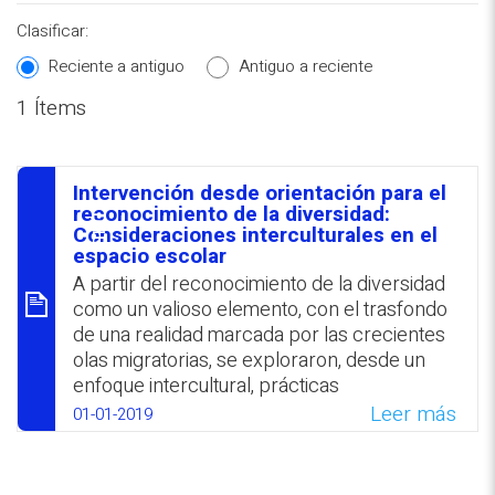
Clasificar:
Reciente a antiguo
Antiguo a reciente
1 Ítems
REPOSITORIO EN LÍNEA DE
CONTENIDOS ACADÉMICOS SOBRE
Intervención desde orientación para el
EDUCACIÓN Y FORMACIÓN DEL
סיכום
reconocimiento de la diversidad:
Consideraciones interculturales en el
PROFESORADO
espacio escolar
A partir del reconocimiento de la diversidad
como un valioso elemento, con el trasfondo
de una realidad marcada por las crecientes
olas migratorias, se exploraron, desde un
enfoque intercultural, prácticas
profesionales en el área de Orientación en
Leer más
01-01-2019
instituciones educativas de Costa Rica. Se
expusieron estrategias de orientación
reflexivas y críticas, sustentadas en los