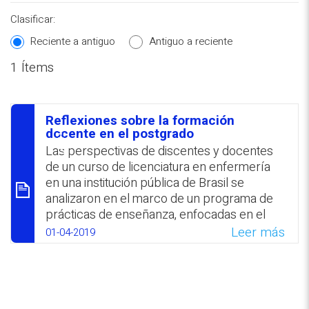
Clasificar:
Reciente a antiguo
Antiguo a reciente
1 Ítems
REPOSITORIO EN LÍNEA DE
CONTENIDOS ACADÉMICOS SOBRE
Reflexiones sobre la formación
EDUCACIÓN Y FORMACIÓN DEL
סיכום
docente en el postgrado
PROFESORADO
Las perspectivas de discentes y docentes
de un curso de licenciatura en enfermería
en una institución pública de Brasil se
analizaron en el marco de un programa de
prácticas de enseñanza, enfocadas en el
desarrollo de estudiantes de post-grado. La
Leer más
01-04-2019
propuesta se evidenció como una opción
adecuada para la formación de profesores
universitarios. Se destacó la relevancia del
rol del supervisor en el proceso formativo