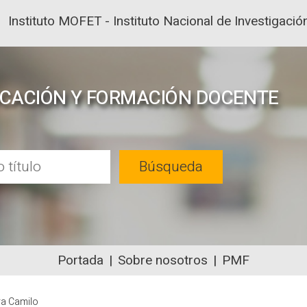
Instituto MOFET - Instituto Nacional de Investigac
UCACIÓN Y FORMACIÓN DOCENTE
Búsqueda
Portada
Sobre nosotros
PMF
NTENIDOS ACADÉMICOS SOBRE EDUC
ra Camilo