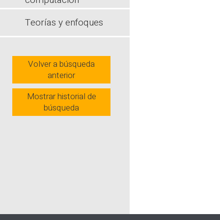
computación
existente e
limitada cris
Teorías y enfoques
revisión se 
educativa, i
para decons
desfavorabl
Volver a búsqueda
anterior
Wh
Mostrar historial de
búsqueda