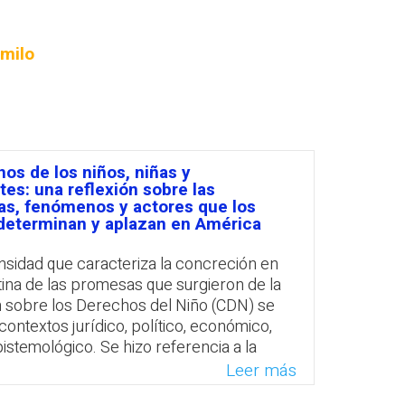
PROFESORADO
amilo
os de los niños, niñas y
es: una reflexión sobre las
ias, fenómenos y actores que los
determinan y aplazan en América
ensidad que caracteriza la concreción en
ina de las promesas que surgieron de la
 sobre los Derechos del Niño (CDN) se
contextos jurídico, político, económico,
pistemológico. Se hizo referencia a la
de los niños, niñas y adolescentes (NNA)
Leer más
s de derechos por un lado, y a la brecha