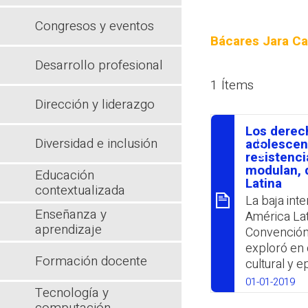
Congresos y eventos
Bácares Jara C
Desarrollo profesional
1 Ítems
Dirección y liderazgo
Los derech
Diversidad e inclusión
סיכום
adolescent
resistenc
modulan, 
Educación
Latina
contextualizada
La baja int
Enseñanza y
América Lat
aprendizaje
Convención
exploró en 
Formación docente
cultural y e
concepción 
01-01-2019
Tecnología y
como sujeto