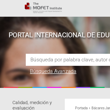
PORTAL INTERNACIONAL DE ED
Búsqueda Avanzada
Calidad, medición y
REPOSITORIO EN LÍNEA DE CO
›
evaluación
Portada
Bácares Ja