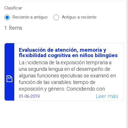
Clasificar:
Reciente a antiguo
Antiguo a reciente
1 Ítems
REPOSITORIO EN LÍNEA DE
CONTENIDOS ACADÉMICOS SOBRE
Evaluación de atención, memoria y
EDUCACIÓN Y FORMACIÓN DEL
סיכום
flexibilidad cognitiva en niños bilingües
PROFESORADO
La incidencia de la exposición temprana a
una segunda lengua en el desempeño de
algunas funciones ejecutivas se examinó en
función de las variables: tiempo de
exposición y género. Coincidiendo con
estudios anteriores, los hallazgos
Leer más
01-06-2019
comprobaron que los niños bilingües
evidenciaron un desempeño relativamente
alto en las dimensiones de memoria auditiva
verbal; atención visual y memoria de trabajo.