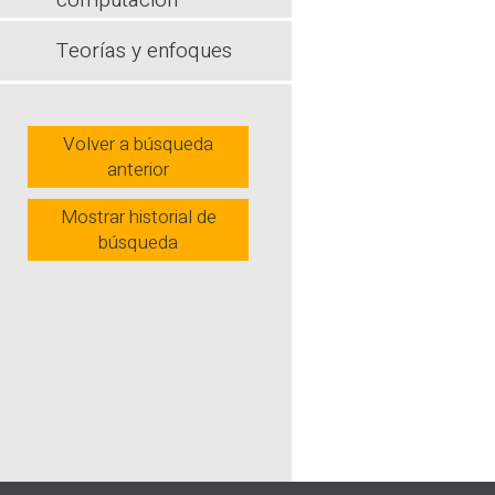
computación
conocimient
con la reali
Teorías y enfoques
sus necesid
Wh
Volver a búsqueda
anterior
Mostrar historial de
búsqueda