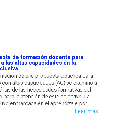
PROFESORADO
esta de formación docente para
a las altas capacidades en la
clusiva
tación de una propuesta didáctica para
 con altas capacidades (AC) se examinó a
nálisis de las necesidades formativas del
 para la atención de este colectivo. La
estuvo enmarcada en el aprendizaje por
sustentada en los enfoques de Sternberg
Leer más
Se evidenció que la capacitación les
as docentes aprender a identificar las
cas y la peculiar manera de adquirir el