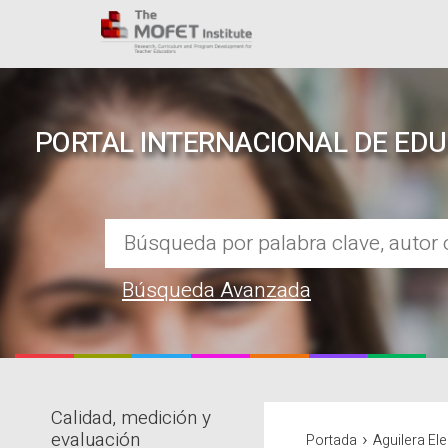
PORTAL INTERNACIONAL DE ED
Búsqueda Avanzada
Calidad, medición y
REPOSITORIO EN LÍNEA DE CO
›
evaluación
Portada
Aguilera El