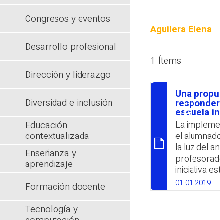
Congresos y eventos
Aguilera Elena
Desarrollo profesional
1 Ítems
Dirección y liderazgo
Una propu
Diversidad e inclusión
סיכום
responder 
escuela in
Educación
La implemen
contextualizada
el alumnado
la luz del a
Enseñanza y
profesorado
aprendizaje
iniciativa 
proyecto y 
01-01-2019
Formación docente
y Renzulli. 
permitió a l
Tecnología y
característi