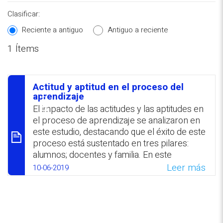
Clasificar:
Reciente a antiguo
Antiguo a reciente
1 Ítems
REPOSITORIO EN LÍNEA DE
CONTENIDOS ACADÉMICOS SOBRE
Actitud y aptitud en el proceso del
EDUCACIÓN Y FORMACIÓN DEL
סיכום
aprendizaje
PROFESORADO
El impacto de las actitudes y las aptitudes en
el proceso de aprendizaje se analizaron en
este estudio, destacando que el éxito de este
proceso está sustentado en tres pilares:
alumnos; docentes y familia. En este
contexto se resaltó el significativo papel que
Leer más
10-06-2019
juega la motivación estudiantil, tanto
extrínseca como intrínseca, a la par de
otros factores externos e internos.
Finalmente, se exponen técnicas para