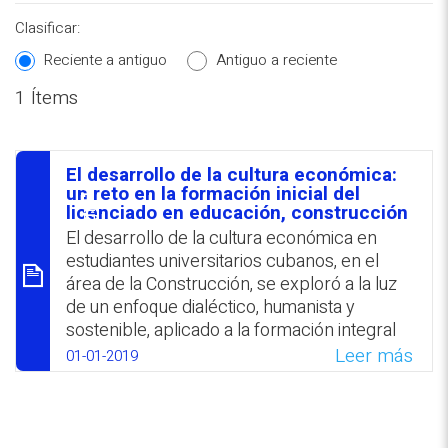
Clasificar:
Reciente a antiguo
Antiguo a reciente
1 Ítems
REPOSITORIO EN LÍNEA DE
CONTENIDOS ACADÉMICOS SOBRE
El desarrollo de la cultura económica:
EDUCACIÓN Y FORMACIÓN DEL
סיכום
un reto en la formación inicial del
licenciado en educación, construcción
PROFESORADO
El desarrollo de la cultura económica en
estudiantes universitarios cubanos, en el
área de la Construcción, se exploró a la luz
de un enfoque dialéctico, humanista y
sostenible, aplicado a la formación integral
del discente. Se destacó la importancia de
Leer más
01-01-2019
que la educación prepare a los alumnos
para participar de la vida productiva en
general y del rol que cumplen todos los
ámbitos socializadores: familia, escuela y