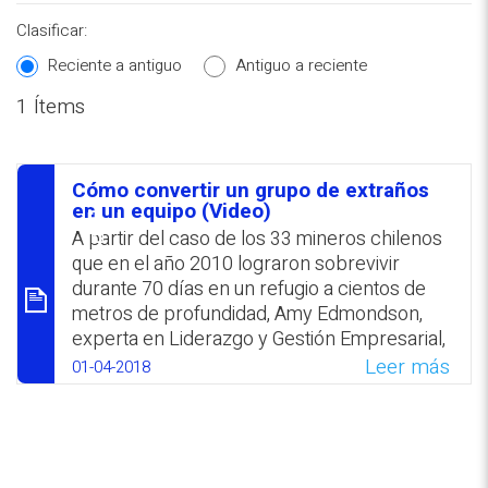
Clasificar:
Reciente a antiguo
Antiguo a reciente
1 Ítems
REPOSITORIO EN LÍNEA DE
CONTENIDOS ACADÉMICOS SOBRE
Cómo convertir un grupo de extraños
EDUCACIÓN Y FORMACIÓN DEL
סיכום
en un equipo (Video)
PROFESORADO
A partir del caso de los 33 mineros chilenos
que en el año 2010 lograron sobrevivir
durante 70 días en un refugio a cientos de
metros de profundidad, Amy Edmondson,
experta en Liderazgo y Gestión Empresarial,
analiza la esencia del trabajo en equipo. En
Leer más
01-04-2018
este contexto hizo referencia al «choque de
culturas profesional». El éxito de aquella
gestión de salvataje lo atribuyó a la humildad
y curiosidad; disponibilidad para asumir