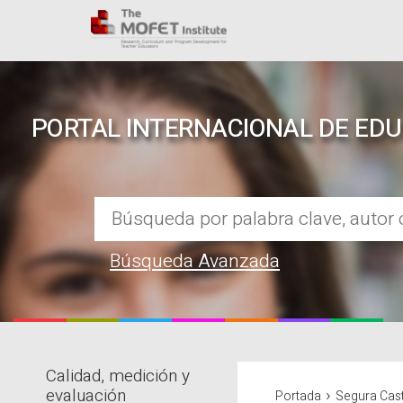
PORTAL INTERNACIONAL DE ED
Búsqueda Avanzada
Calidad, medición y
REPOSITORIO EN LÍNEA DE CO
›
evaluación
Portada
Segura Cast