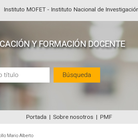
Instituto MOFET - Instituto Nacional de Investigac
UCACIÓN Y FORMACIÓN DOCENTE
Búsqueda
Portada
Sobre nosotros
PMF
NTENIDOS ACADÉMICOS SOBRE EDUC
illo Mario Alberto