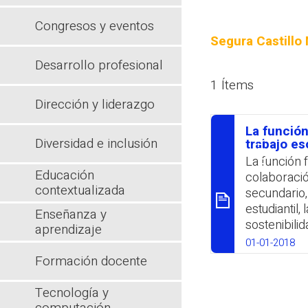
Congresos y eventos
Segura Castillo 
Desarrollo profesional
1 Ítems
Dirección y liderazgo
La función
Diversidad e inclusión
סיכום
trabajo es
La función 
Educación
colaboració
contextualizada
secundario,
estudiantil,
Enseñanza y
sostenibilid
aprendizaje
dificultan 
01-01-2018
‎participant
Formación docente
calificació
una función
Tecnología y
‎Se sugiere