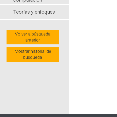
computación
práctica pro
integración
Teorías y enfoques
afianzar las
atención de 
Wh
Volver a búsqueda
anterior
Mostrar historial de
búsqueda