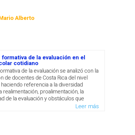
PROFESORADO
Mario Alberto
 formativa de la evaluación en el
colar cotidiano
formativa de la evaluación se analizó con la
n de ‎docentes de Costa Rica del nivel
 haciendo referencia a la ‎diversidad
 la realimentación, proalimentación, la
ad de la ‎evaluación y obstáculos que
el aprendizaje. Se concluye que los
Leer más
es no evidenciaron claridad en cuanto a la
n de las tareas y ‎que el alumnado cumple
 clave en la evaluación de su aprendizaje.
 que el profesorado lleve a cabo una