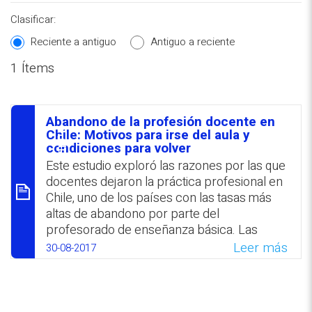
Clasificar:
Reciente a antiguo
Antiguo a reciente
1 Ítems
REPOSITORIO EN LÍNEA DE
CONTENIDOS ACADÉMICOS SOBRE
Abandono de la profesión docente en
EDUCACIÓN Y FORMACIÓN DEL
סיכום
Chile: Motivos para irse del aula y
condiciones ‎para volver
PROFESORADO
Este estudio exploró las razones por las que
docentes dejaron la práctica ‎profesional en
Chile, uno de los países con las tasas más
altas de abandono ‎por parte del
profesorado de enseñanza básica. Las
razones más frecuentes ‎por las que los
Leer más
30-08-2017
participantes abandonaron el aula fueron:
tener otros intereses; ‎asumir un cargo de
gestión; no estar satisfecho con la
remuneración, las ‎condiciones laborales y la