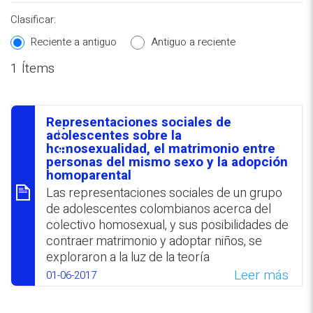
Clasificar:
Reciente a antiguo
Antiguo a reciente
1 Ítems
REPOSITORIO EN LÍNEA DE
CONTENIDOS ACADÉMICOS SOBRE
Representaciones sociales de
EDUCACIÓN Y FORMACIÓN DEL
סיכום
adolescentes sobre la
homosexualidad, el ‎matrimonio entre
PROFESORADO
‎personas del mismo sexo y la adopción
homoparental
Las representaciones sociales de un grupo
de adolescentes colombianos ‎acerca del
colectivo homosexual, y sus posibilidades de
contraer matrimonio y ‎adoptar niños, se
exploraron a la luz de la teoría
fundamentada. Las ‎representaciones
Leer más
01-06-2017
sociales predominantes de los participantes
reflejaron ‎opiniones que apuntaron hacia el