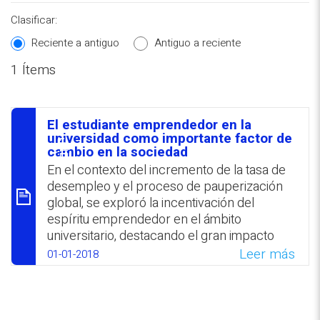
Clasificar:
Reciente a antiguo
Antiguo a reciente
1 Ítems
REPOSITORIO EN LÍNEA DE
CONTENIDOS ACADÉMICOS SOBRE
El estudiante emprendedor en la
EDUCACIÓN Y FORMACIÓN DEL
סיכום
universidad como importante factor de
cambio en la sociedad
PROFESORADO
En el contexto del incremento de la tasa de
desempleo y el proceso de pauperización
global, se exploró la incentivación del
espíritu emprendedor en el ámbito
universitario, destacando el gran impacto
que tiene la competencia empresarial en el
Leer más
01-01-2018
desarrollo económico y social de una
sociedad. Como esta aptitud tiene un fuerte
impacto en el desarrollo de la autonomía, la
iniciativa y la confianza personal; la