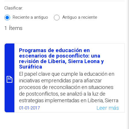
Clasificar:
Reciente a antiguo
Antiguo a reciente
1 Ítems
REPOSITORIO EN LÍNEA DE
CONTENIDOS ACADÉMICOS SOBRE
Programas de educación en
EDUCACIÓN Y FORMACIÓN DEL
סיכום
escenarios de posconflicto: una
revisión de Liberia, Sierra Leona y
PROFESORADO
Suráfrica
El papel clave que cumple la educación en
iniciativas emprendidas para afianzar
procesos de reconciliación en situaciones
de postconflictos, se analizó a la luz de
estrategias implementadas en Liberia, Sierra
Leona y Sudáfrica. Como común
Leer más
01-01-2017
denominador de las diversas propuestas
examinadas se destaca que todas tuvieron
una perspectiva integral, al estar enfocadas