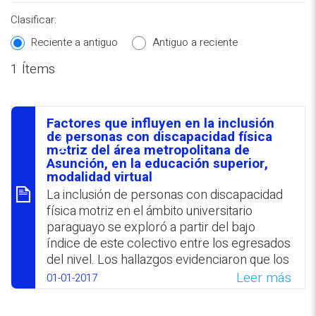
Clasificar:
Reciente a antiguo
Antiguo a reciente
1 Ítems
REPOSITORIO EN LÍNEA DE
CONTENIDOS ACADÉMICOS SOBRE
Factores que influyen en la inclusión
EDUCACIÓN Y FORMACIÓN DEL
סיכום
de personas con discapacidad física
motriz del área metropolitana de
PROFESORADO
Asunción, en la educación superior,
modalidad virtual
La inclusión de personas con discapacidad
física motriz en el ámbito universitario
paraguayo se exploró a partir del bajo
índice de este colectivo entre los egresados
del nivel. Los hallazgos evidenciaron que los
principales factores que inciden en la
Leer más
01-01-2017
inclusión de personas con esta disfunción
son de tipo arquitectónico, comunicacional,