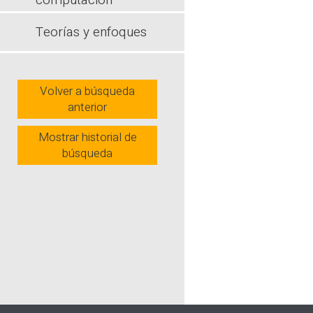
computación
como acompa
entornos fle
Teorías y enfoques
compromiso
Wh
Volver a búsqueda
anterior
Mostrar historial de
búsqueda