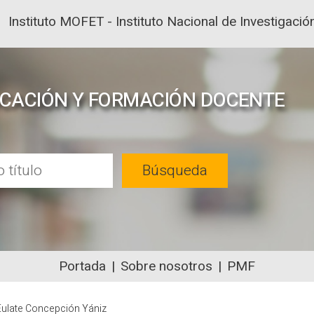
Instituto MOFET - Instituto Nacional de Investigac
UCACIÓN Y FORMACIÓN DOCENTE
Búsqueda
Portada
Sobre nosotros
PMF
NTENIDOS ACADÉMICOS SOBRE EDUC
Eulate Concepción Yániz