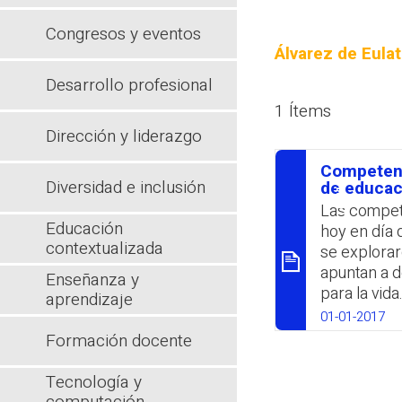
Congresos y eventos
Álvarez de Eula
Desarrollo profesional
1 Ítems
Dirección y liderazgo
Competenc
Diversidad e inclusión
סיכום
de educaci
Las compet
Educación
hoy en día 
contextualizada
se explorar
apuntan a d
Enseñanza y
para la vid
aprendizaje
competenci
01-01-2017
metas educa
Formación docente
formativos i
docentes. E
Tecnología y
la necesid