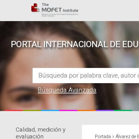
PORTAL INTERNACIONAL DE ED
Búsqueda Avanzada
Calidad, medición y
REPOSITORIO EN LÍNEA DE CO
›
evaluación
Portada
Álvarez de 