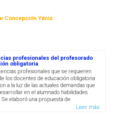
PROFESORADO
te Concepción Yániz
ias profesionales del profesorado
ón obligatoria
encias profesionales que se requieren
de los docentes de educación obligatoria
on a la luz de las actuales demandas que
esarrollar en el alumnado habilidades
a. Se elaboró una propuesta de
as que contribuyó a diseñar nuevas
Leer más
tivas a tener presente en los ámbitos
niciales y continuos, y en la selección de
ntre las demandas vigentes se identificó
ad de que el profesorado se desempeñe