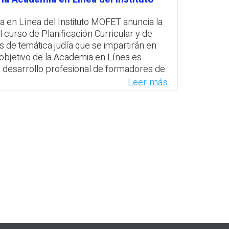
(1
s con tecnologías para la enseñanza en
31
quiere inscripción previa.
 en Línea del Instituto MOFET anuncia la
co
l curso de Planificación Curricular y de
atsApp
Facebook
Twitter
Email
s de temática judía que se impartirán en
 objetivo de la Academia en Línea es
al desarrollo profesional de formadores de
 educadores.
Leer más
atsApp
Facebook
Twitter
Email