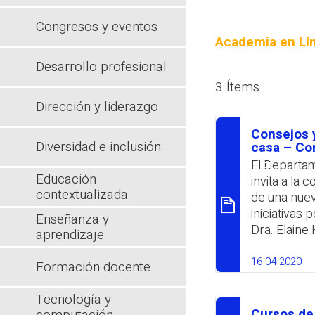
Congresos y eventos
Academia en Lín
Desarrollo profesional
3 Ítems
Dirección y liderazgo
Consejos 
Diversidad e inclusión
סיכום
casa – Con
El Departam
Educación
invita a la
contextualizada
de una nuev
iniciativas 
Enseñanza y
Dra. Elaine 
aprendizaje
título:«Tip
las 8:00PM 
16-04-2020
Formación docente
aislamiento
parte de lo
Tecnología y
disertación
Cursos de 