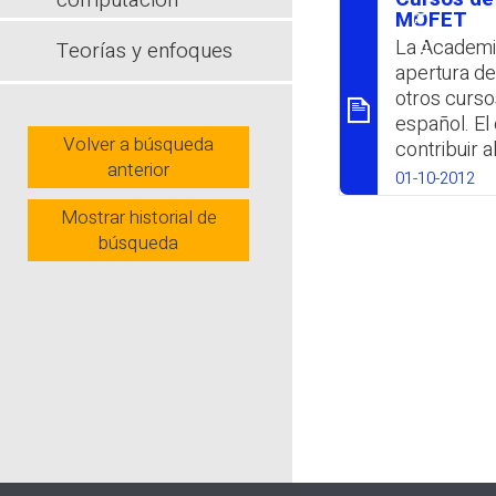
computación
סיכום
relacionado
MOFET
línea. Se re
La Academia
Teorías y enfoques
apertura de
Wh
otros curso
español. El
Volver a búsqueda
contribuir 
anterior
docentes y
01-10-2012
Wh
Mostrar historial de
búsqueda