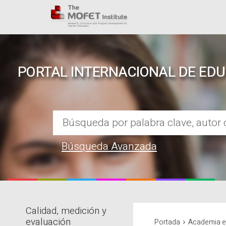
PORTAL INTERNACIONAL DE ED
Búsqueda Avanzada
Calidad, medición y
REPOSITORIO EN LÍNEA DE CO
›
evaluación
Portada
Academia en