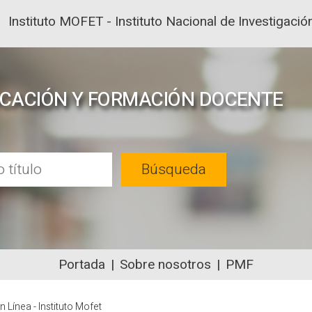
Instituto MOFET - Instituto Nacional de Investigac
UCACIÓN Y FORMACIÓN DOCENTE
Búsqueda
Portada
Sobre nosotros
PMF
NTENIDOS ACADÉMICOS SOBRE EDUC
 Línea - Instituto Mofet