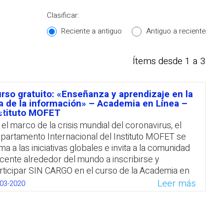
Clasificar:
Reciente a antiguo
Antiguo a reciente
Ítems desde 1 a 3
rso gratuito: «Enseñanza y aprendizaje en la
סיכ
a de la información» – Academia en Línea –
stituto MOFET
 el marco de la crisis mundial del coronavirus, el
partamento Internacional del Instituto MOFET se
ma a las iniciativas globales e invita a la comunidad
cente alrededor del mundo a inscribirse y
rticipar SIN CARGO en el curso de la Academia en
ínea Teaching and Learning in the Information Age»
Leer más
-03-2020
nseñanza y Aprendizaje en la Era de la
formación). El Sr. Jay Hurvitz impartirá el curso, en
glés, a partir del 1 de abril, durante un cuatrimestre