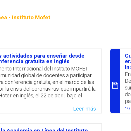
PROFESORADO
ea - Instituto Mofet
y actividades para enseñar desde
Cu
ום
ferencia gratuita en inglés
er
In
ento Internacional del Instituto MOFET
En
 comunidad global de docentes a participar
De
a conferencia gratuita, en el marco de las
su
por la crisis del coronavirus, que impartirá la
do
Hoter en inglés, el 22 de abril, bajo el
pa
s and Activities for Teaching from Home», a
«L
Leer más
– Israel time. En el contexto del
19
(E
 obligatorio en el que se encuentra gran
In
s educadores alrededor del mundo, la
in
 se centrará en consejos y sugerencias
la Academia en Línea del Instituto