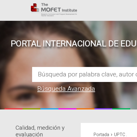
PORTAL INTERNACIONAL DE ED
Búsqueda Avanzada
Calidad, medición y
REPOSITORIO EN LÍNEA DE CO
›
evaluación
Portada
UPTC .