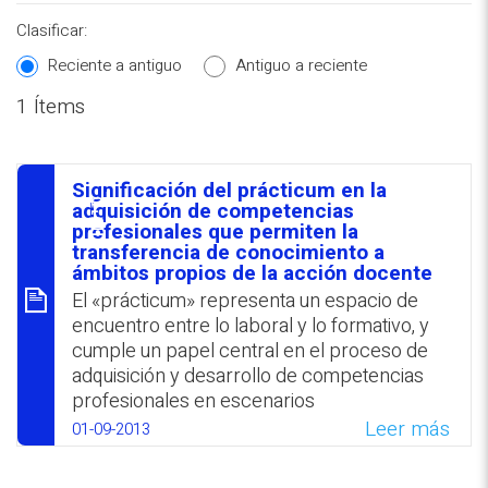
Clasificar:
Reciente a antiguo
Antiguo a reciente
1 Ítems
REPOSITORIO EN LÍNEA DE
CONTENIDOS ACADÉMICOS SOBRE
Significación del prácticum en la
EDUCACIÓN Y FORMACIÓN DEL
סיכום
adquisición de competencias
profesionales que permiten la
PROFESORADO
transferencia de conocimiento a
ámbitos propios de la acción docente
El «prácticum» representa un espacio de
encuentro entre lo laboral y lo formativo, y
cumple un papel central en el proceso de
adquisición y desarrollo de competencias
profesionales en escenarios
sociprofesionales por parte de docentes en
Leer más
01-09-2013
formación.