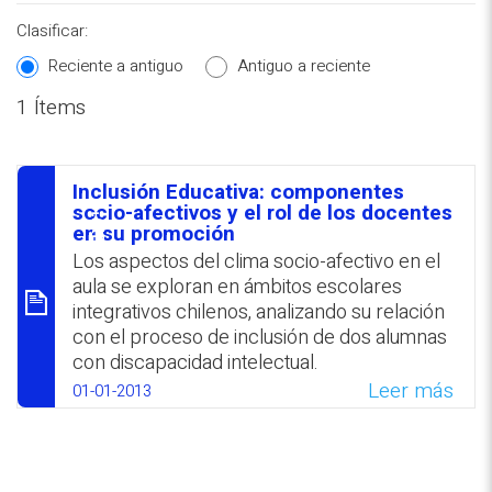
Clasificar:
Reciente a antiguo
Antiguo a reciente
1 Ítems
REPOSITORIO EN LÍNEA DE
CONTENIDOS ACADÉMICOS SOBRE
Inclusión Educativa: componentes
EDUCACIÓN Y FORMACIÓN DEL
סיכום
socio-afectivos y el rol de los docentes
en su promoción
PROFESORADO
Los aspectos del clima socio-afectivo en el
aula se exploran en ámbitos escolares
integrativos chilenos, analizando su relación
con el proceso de inclusión de dos alumnas
con discapacidad intelectual.
Leer más
01-01-2013
WhatsApp
Facebook
Twitter
Email