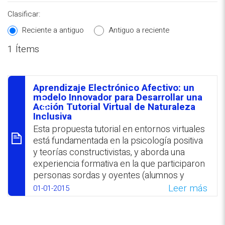
Clasificar:
Reciente a antiguo
Antiguo a reciente
1 Ítems
REPOSITORIO EN LÍNEA DE
CONTENIDOS ACADÉMICOS SOBRE
Aprendizaje Electrónico Afectivo: un
EDUCACIÓN Y FORMACIÓN DEL
סיכום
modelo Innovador para Desarrollar una
Acción Tutorial Virtual de Naturaleza
PROFESORADO
Inclusiva
Esta propuesta tutorial en entornos virtuales
está fundamentada en la psicología positiva
y teorías constructivistas, y aborda una
experiencia formativa en la que participaron
personas sordas y oyentes (alumnos y
tutores) en un ámbito de aprendizaje
Leer más
01-01-2015
electrónico afectivo. Se destaca la
importancia de perfeccionar el desempeño
orientador del profesorado, incrementando