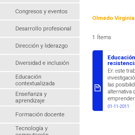
Congresos y eventos
Olmedo Virginia
Desarrollo profesional
1 Ítems
Dirección y liderazgo
Educación 
Diversidad e inclusión
סיכום
resistenci
En este tra
Educación
investigaci
contextualizada
las posibil
alternativa 
Enseñanza y
emprender 
aprendizaje
que existe 
01-11-2011
reconocidos
Formación docente
en muchas o
a la diversi
Tecnología y
derecho a l