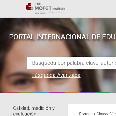
PORTAL INTERNACIONAL DE ED
Búsqueda Avanzada
Calidad, medición y
REPOSITORIO EN LÍNEA DE CO
›
evaluación
Portada
Olmedo Virg