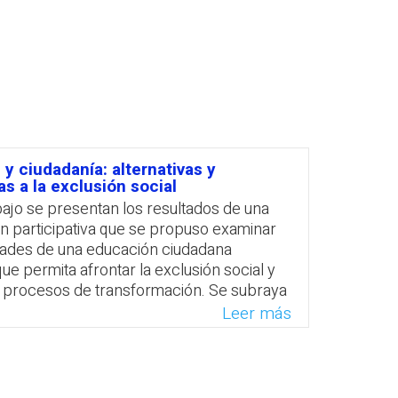
PROFESORADO
y ciudadanía: alternativas y
as a la exclusión social
bajo se presentan los resultados de una
ón participativa que se propuso examinar
idades de una educación ciudadana
que permita afrontar la exclusión social y
procesos de transformación. Se subraya
una gran distancia entre los derechos
Leer más
 y su implementación, y se advierte que
casiones el discurso a favor del derecho
dad obstaculiza la efectivización del
a igualdad tanto en las escuelas como en