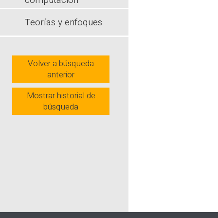
computación
institucion
Teorías y enfoques
Wh
Volver a búsqueda
anterior
Mostrar historial de
búsqueda