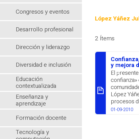
Congresos y eventos
López Yáñez Ju
Desarrollo profesional
2 Ítems
Dirección y liderazgo
Confianza
Diversidad e inclusión
סיכום
y mejora d
El presente 
Educación
confianza» 
contextualizada
comunidades
López Yáñez
Enseñanza y
procesos de
aprendizaje
trabajo se b
01-09-2010
en un estudi
Formación docente
naturaleza 
la confianz
Tecnología y
centros est