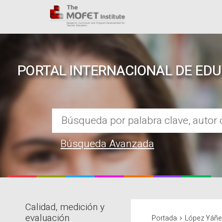
PORTAL INTERNACIONAL DE ED
Búsqueda Avanzada
Calidad, medición y
REPOSITORIO EN LÍNEA DE CO
›
evaluación
Portada
López Yáñez