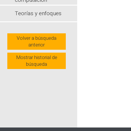
computación
actividad 
señalando q
Teorías y enfoques
muchas vec
externas pa
dimensión m
Volver a búsqueda
Wh
anterior
Mostrar historial de
búsqueda