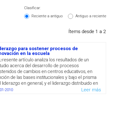
Clasificar:
Reciente a antiguo
Antiguo a reciente
Ítems desde 1 a 2
derazgo para sostener procesos de
סיכ
novación en la escuela
 presente artículo analiza los resultados de un
tudio acerca del desarrollo de procesos
stenidos de cambios en centros educativos, en
nción de las bases institucionales y bajo el prisma
l liderazgo en general, y el liderazgo distribuido en
rticular. Este tipo de liderazgo, sostienen los
Leer más
-01-2010
tores, Julián Lopez Yañez y José M. Lavié
rtinez, surge de la búsqueda de una relación sólida
tre el liderazgo y la innovación. Los investigadores
ncluyen que los casos estudiados demuestran el