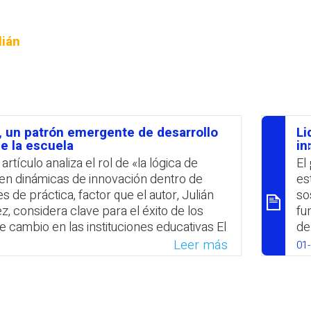
PROFESORADO
lián
, un patrón emergente de desarrollo
Li
ום
e la escuela
in
artículo analiza el rol de «la lógica de
El
en dinámicas de innovación dentro de
es
 de práctica, factor que el autor, Julián
so
, considera clave para el éxito de los
fu
 cambio en las instituciones educativas El
de
asa en la revisión de una vasta literatura y
pa
Leer más
01
o de caso múltiple. El autor destaca la
au
discursiva del proceso de construcción de
Ma
a y subraya que en la mayoría de los
en
udiados la innovación aparece como «una
co