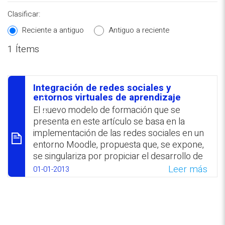
Clasificar:
Reciente a antiguo
Antiguo a reciente
1 Ítems
REPOSITORIO EN LÍNEA DE
CONTENIDOS ACADÉMICOS SOBRE
Integración de redes sociales y
EDUCACIÓN Y FORMACIÓN DEL
סיכום
entornos virtuales de aprendizaje
PROFESORADO
El nuevo modelo de formación que se
presenta en este artículo se basa en la
implementación de las redes sociales en un
entorno Moodle, propuesta que, se expone,
se singulariza por propiciar el desarrollo de
un aprendizaje informal dentro de un marco
Leer más
01-01-2013
formal. Este tipo de herramientas sociales y
abiertas, se señala, se articulan con el
enfoque que considera al estudiante como
centro del proceso enseñanza-aprendizaje