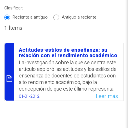
Clasificar:
Reciente a antiguo
Antiguo a reciente
1 Ítems
REPOSITORIO EN LÍNEA DE
CONTENIDOS ACADÉMICOS SOBRE
Actitudes-estilos de enseñanza: su
EDUCACIÓN Y FORMACIÓN DEL
סיכום
relación con el rendimiento académico
PROFESORADO
La investigación sobre la que se centra este
artículo exploró las actitudes y los estilos de
enseñanza de docentes de estudiantes con
alto rendimiento académico, bajo la
concepción de que este último representa
un indicador de la eficacia y calidad de los
Leer más
01-01-2012
procesos educativos y del rol docente. Se
sugiere que el docente debería dominar
diferentes estilos de enseñanza para
implementarlos, combinarlos y