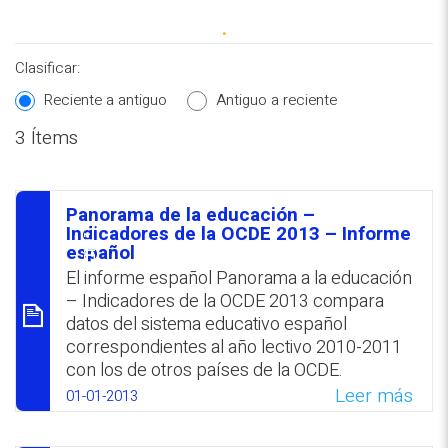
.
Clasificar:
Reciente a antiguo
Antiguo a reciente
3 Ítems
REPOSITORIO EN LÍNEA DE
CONTENIDOS ACADÉMICOS SOBRE
EDUCACIÓN Y FORMACIÓN DEL
PROFESORADO
Panorama de la educación –
סיכום
Indicadores de la OCDE 2013 – Informe
español
El informe español Panorama a la educación
– Indicadores de la OCDE 2013 compara
datos del sistema educativo español
correspondientes al año lectivo 2010-2011
con los de otros países de la OCDE.
Leer más
01-01-2013
WhatsApp
Facebook
Twitter
Email