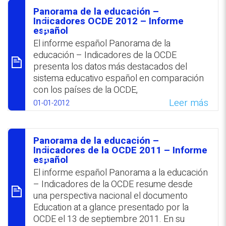
Panorama de la educación –
סיכום
Indicadores OCDE 2012 – Informe
español
El informe español Panorama de la
educación – Indicadores de la OCDE
presenta los datos más destacados del
sistema educativo español en comparación
con los países de la OCDE,
correspondientes al año académico 2009-
Leer más
01-01-2012
2010.
WhatsApp
Facebook
Twitter
Email
Panorama de la educación –
סיכום
Indicadores de la OCDE 2011 – Informe
español
El informe español Panorama a la educación
– Indicadores de la OCDE resume desde
una perspectiva nacional el documento
Education at a glance presentado por la
OCDE el 13 de septiembre 2011. En su